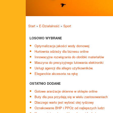
Start
»
E-Działalność
»
Sport
LOSOWO WYBRANE
Optymalizacja jakości wody domowej
Hurtownia odzieży dla biznesu online
Innowacyjne rozwiązania do obróbki materiałów
Maszyna do precyzyjnego lutowania elektroniki
Usługi agencji dla allegro użytkowników.
Eleganckie akcesoria na rękę
OSTATNIO DODANE
Gotowe aranżacje okienne w sklepie online
Buty dla psa przydają się w wielu zastosowaniach
Dlaczego warto jest wybrać olej rydzowy
Oznakowanie BHP i PPOż od najlepszych ludzi