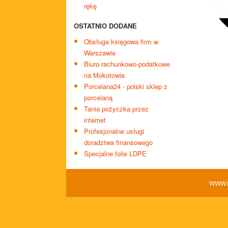
rękę
OSTATNIO DODANE
Obsługa księgowa firm w
Warszawie
Biuro rachunkowo-podatkowe
na Mokotowie.
Porcelana24 - polski sklep z
porcelaną
Tania pożyczka przez
internet
Profesjonalne usługi
doradztwa finansowego
Specjalne folie LDPE
WWW.