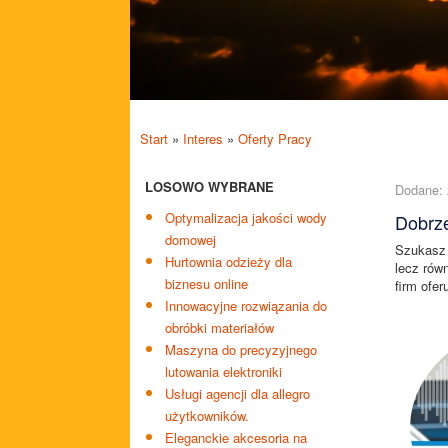
Start
»
Interes
»
Oferty Pracy
LOSOWO WYBRANE
Dodane: 
Optymalizacja jakości wody
Dobrze
domowej
Szukasz d
Hurtownia odzieży dla
lecz rów
biznesu online
firm ofer
Innowacyjne rozwiązania do
obróbki materiałów
Maszyna do precyzyjnego
lutowania elektroniki
Usługi agencji dla allegro
użytkowników.
Eleganckie akcesoria na