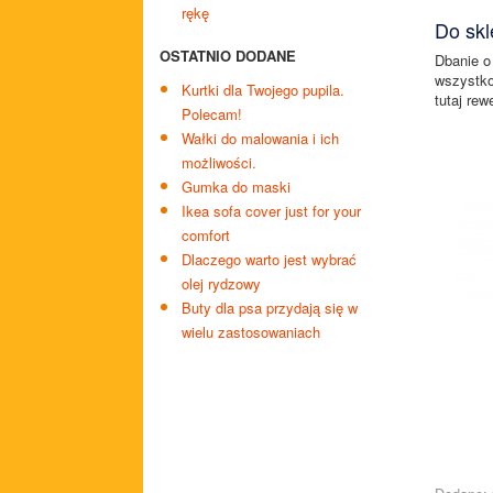
rękę
Do skl
OSTATNIO DODANE
Dbanie o
wszystko
Kurtki dla Twojego pupila.
tutaj rew
Polecam!
Wałki do malowania i ich
możliwości.
Gumka do maski
Ikea sofa cover just for your
comfort
Dlaczego warto jest wybrać
olej rydzowy
Buty dla psa przydają się w
wielu zastosowaniach