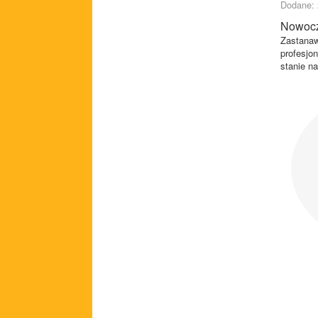
Dodane: 
Nowocz
Zastanaw
profesjo
stanie na