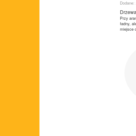
Dodane: 
Drzewa
Przy ara
ładny, al
miejsce 