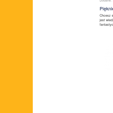
Dodane: 
Piękni
Chcesz s
jest wie
fantasty