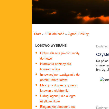
Start
»
E-Działalność
»
Ogród, Rośliny
LOSOWO WYBRANE
Dodane: 
Optymalizacja jakości wody
Czyste
domowej
Na polac
Hurtownia odzieży dla
charakte
biznesu online
branży. J
Innowacyjne rozwiązania do
obróbki materiałów
Maszyna do precyzyjnego
lutowania elektroniki
Usługi agencji dla allegro
użytkowników.
Eleganckie akcesoria na
Dodane: 