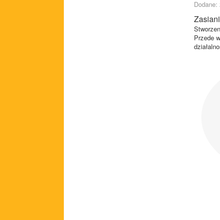
Dodane: 
Zasiani
Stworzen
Przede w
działaln