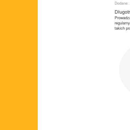
Dodane: 
Długot
Prowadzą
regularn
takich pr