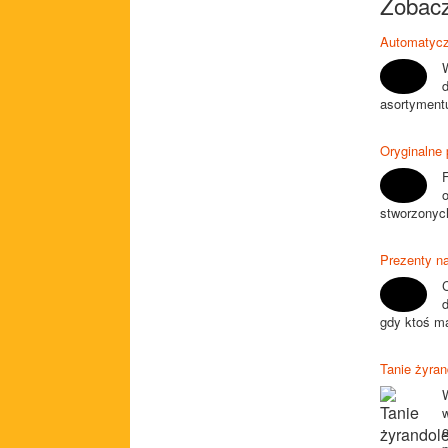
Zobacz
Automatycz
asortymentu
Oryginalne 
F
stworzonych
Prezenty n
gdy ktoś m
Tanie żyran