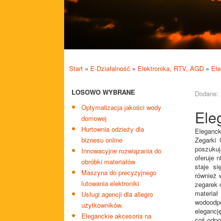
Start
»
E-Działalność
»
Elektronika, RTV, AGD
»
Ele
LOSOWO WYBRANE
Dodane: 
Optymalizacja jakości wody
Ele
domowej
Hurtownia odzieży dla
Eleganck
biznesu online
Zegarki 
poszuku
Innowacyjne rozwiązania do
oferuje n
obróbki materiałów
staje s
Maszyna do precyzyjnego
również 
lutowania elektroniki
zegarek d
materi
Usługi agencji dla allegro
wodoodp
użytkowników.
elegancję
Eleganckie akcesoria na
coś odpo