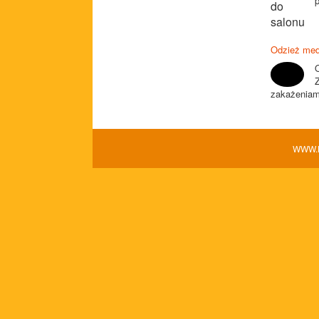
p
Odzież med
zakażeniami
WWW.