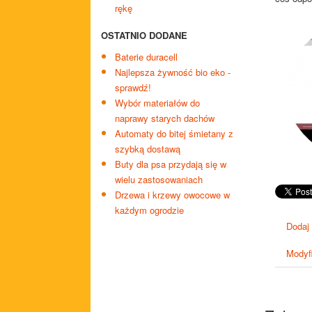
rękę
OSTATNIO DODANE
Baterie duracell
Najlepsza żywność bio eko -
sprawdź!
Wybór materiałów do
naprawy starych dachów
Automaty do bitej śmietany z
szybką dostawą
Buty dla psa przydają się w
wielu zastosowaniach
Drzewa i krzewy owocowe w
każdym ogrodzie
Dodaj
Modyfi