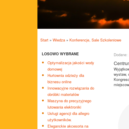
Start
»
Wiedza
»
Konferencje, Sale Szkoleniowe
LOSOWO WYBRANE
Dodane: 
Optymalizacja jakości wody
Centru
domowej
Wyjątkow
wystaw, 
Hurtownia odzieży dla
Kongreso
biznesu online
miejscow
Innowacyjne rozwiązania do
obróbki materiałów
Maszyna do precyzyjnego
lutowania elektroniki
Usługi agencji dla allegro
użytkowników.
Eleganckie akcesoria na