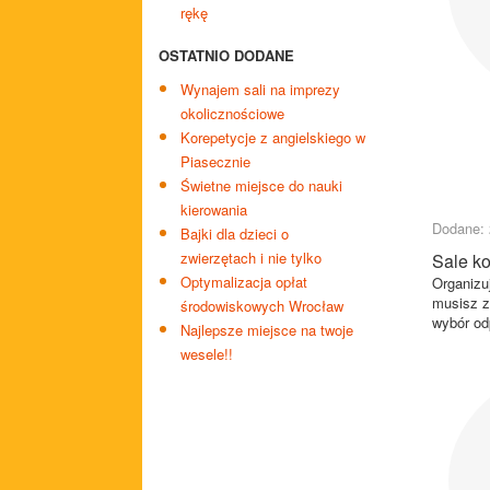
rękę
OSTATNIO DODANE
Wynajem sali na imprezy
okolicznościowe
Korepetycje z angielskiego w
Piasecznie
Świetne miejsce do nauki
kierowania
Dodane: 
Bajki dla dzieci o
zwierzętach i nie tylko
Sale ko
Optymalizacja opłat
Organizu
musisz z
środowiskowych Wrocław
wybór odp
Najlepsze miejsce na twoje
wesele!!