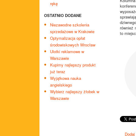
Kolumna 
rękę
konferen
wyposaż
OSTATNIO DODANE
sprawiaj
dziwnego
Niezawodne szkolenia
również 
sprzedażowe w Krakowie
to miejs
Optymalizacja opłat
środowiskowych Wrocław
Ulotki reklamowe w
Warszawie
Kupimy najlepszy produkt
już teraz
Wyjątkowa nauka
angielskiego
Wybierz najlepszy żłobek w
Warszawie
Dodaj