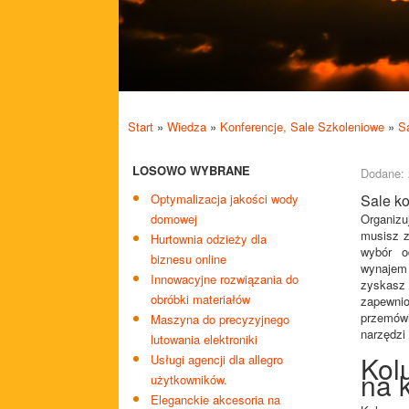
Start
»
Wiedza
»
Konferencje, Sale Szkoleniowe
»
S
LOSOWO WYBRANE
Dodane: 
Optymalizacja jakości wody
Sale ko
domowej
Organizu
musisz z
Hurtownia odzieży dla
wybór od
biznesu online
wynajem
Innowacyjne rozwiązania do
zyskasz
obróbki materiałów
zapewni
przemówi
Maszyna do precyzyjnego
narzędzi 
lutowania elektroniki
Kol
Usługi agencji dla allegro
na 
użytkowników.
Eleganckie akcesoria na