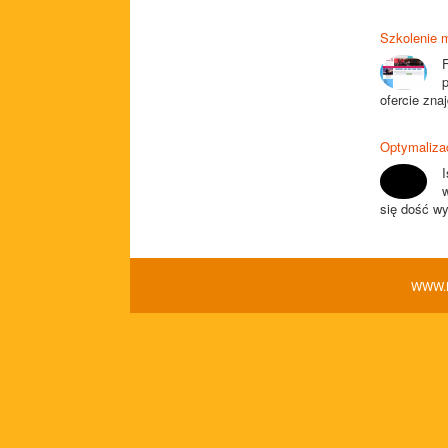
Szkolenie 
ofercie zna
Optymaliza
się dość wy
WWW.