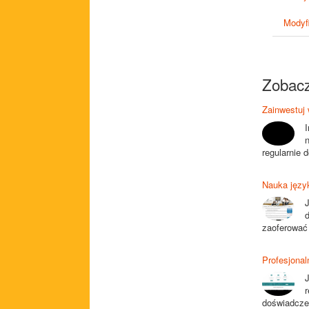
Modyfi
Zobacz
Zainwestuj 
I
regularnie 
Nauka języ
zaoferować 
Profesjonal
r
doświadczen