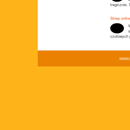
tragicznie.
Sklep onlin
czołowych p
WWW.