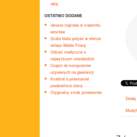
rękę
OSTATNIO DODANE
ubrania ciążowe w maternity
wrocław
Szafa biała połysk w ofercie
sklepu Meble Firany
Odzież medyczna o
najwyższym standardzie
Części do komputerów
używanych na gwarancji
Kvalitné a priestranné
predsieňové steny
Oryginalny smak przetworów
Dodaj
Modyfi