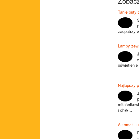
Zobacz
Tanie buty d
zaopatrzy w
Lampy zewn
oświetleni
...
Najlepszy p
miłośnikowi
i ch�...
Alkomat - u
a