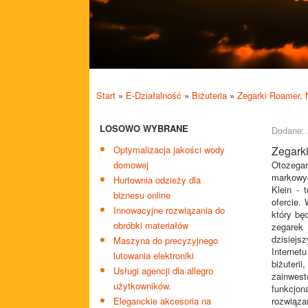
Start
»
E-Działalność
»
Biżuteria
»
Zegarki Roamer, 
LOSOWO WYBRANE
Dodane: 
Optymalizacja jakości wody
Zegark
domowej
Otozegar
markowyc
Hurtownia odzieży dla
Klein - 
biznesu online
ofercie.
Innowacyjne rozwiązania do
który bę
obróbki materiałów
zegarek
dzisiejs
Maszyna do precyzyjnego
Internet
lutowania elektroniki
biżuter
Usługi agencji dla allegro
zainwes
użytkowników.
funkcjon
Eleganckie akcesoria na
rozwiąza