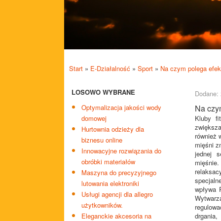
Start
»
E-Działalność
»
Sport
»
Na czym polega efek
LOSOWO WYBRANE
Dodane: 
Optymalizacja jakości wody
Na czy
domowej
Kluby fi
zwiększa
Hurtownia odzieży dla
również 
biznesu online
mięśni 
Innowacyjne rozwiązania do
jednej s
obróbki materiałów
mięśnie.
relaksac
Maszyna do precyzyjnego
specjaln
lutowania elektroniki
wpływa P
Usługi agencji dla allegro
Wytwarz
użytkowników.
regulowa
Eleganckie akcesoria na
drgania