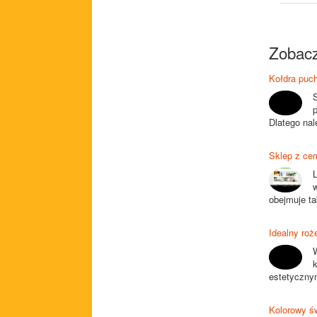
Zobacz
Kołdra puch
Dlatego nal
Sklep z cem
L
obejmuje ta
Idealny roż
estetycznym
Kolorowy ś