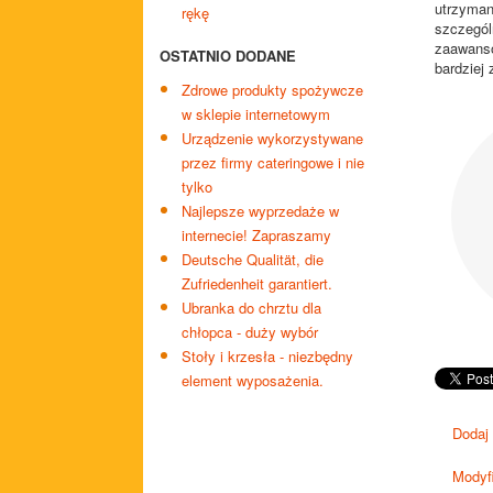
utrzyma
rękę
szczegó
zaawanso
OSTATNIO DODANE
bardziej 
Zdrowe produkty spożywcze
w sklepie internetowym
Urządzenie wykorzystywane
przez firmy cateringowe i nie
tylko
Najlepsze wyprzedaże w
internecie! Zapraszamy
Deutsche Qualität, die
Zufriedenheit garantiert.
Ubranka do chrztu dla
chłopca - duży wybór
Stoły i krzesła - niezbędny
element wyposażenia.
Dodaj
Modyfi