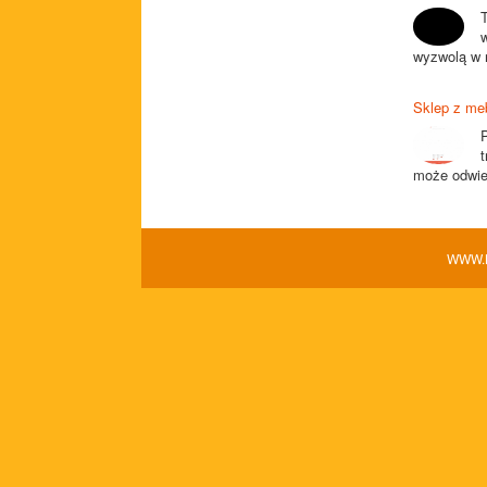
T
wyzwolą w n
Sklep z me
może odwied
WWW.