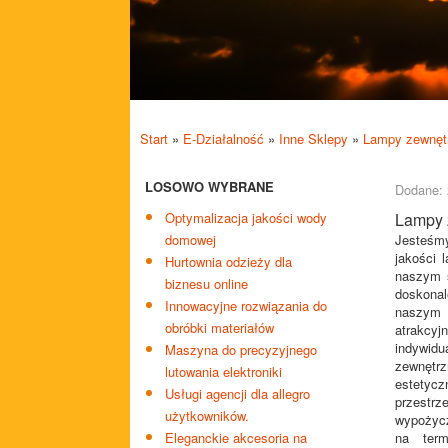
Start
»
E-Działalność
»
Inne Sklepy
»
Lampy zewnęt
LOSOWO WYBRANE
Dodane: 
Optymalizacja jakości wody
Lampy 
domowej
Jesteśmy
jakości 
Hurtownia odzieży dla
naszym s
biznesu online
doskona
Innowacyjne rozwiązania do
naszym 
obróbki materiałów
atrakcyj
indywidu
Maszyna do precyzyjnego
zewnętrz
lutowania elektroniki
estetycz
Usługi agencji dla allegro
przestrz
użytkowników.
wypożycz
Eleganckie akcesoria na
na term