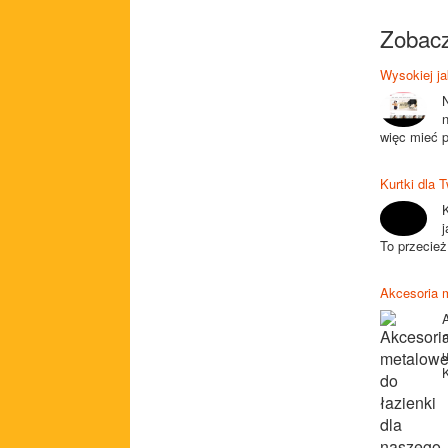
Zobacz
Wysokiej ja
więc mieć p
Kurtki dla 
K
j
To przecież
Akcesoria m
K