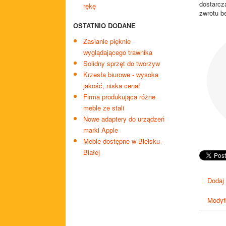
dostarcz
rękę
zwrotu b
OSTATNIO DODANE
Zasianie pięknie
wyglądającego trawnika
Solidny sprzęt do tworzyw
Krzesła biurowe - wysoka
jakość, niska cena!
Firma produkująca różne
meble ze stali
Nowe adaptery do urządzeń
marki Apple
Meble dostępne w Bielsku-
Białej
Dodaj
Modyfi