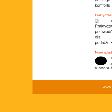
Praktyczne
i
K
Nowe adapt
z
akcesoria. 
WWW.