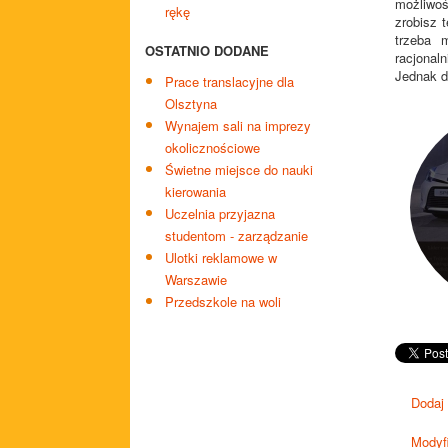
możliwoś
rękę
zrobisz 
trzeba 
OSTATNIO DODANE
racjonal
Jednak d
Prace translacyjne dla
Olsztyna
Wynajem sali na imprezy
okolicznościowe
Świetne miejsce do nauki
kierowania
Uczelnia przyjazna
studentom - zarządzanie
Ulotki reklamowe w
Warszawie
Przedszkole na woli
Dodaj
Modyfi