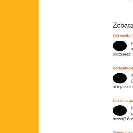
Zobacz
Zainwestuj 
s
poczujesz, 
Korepetycje
D
nim problem
Uczelnia pr
s
rozwój? Spr
Optymaliza