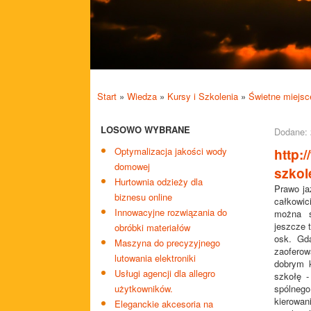
Start
»
Wiedza
»
Kursy i Szkolenia
»
Świetne miejsc
LOSOWO WYBRANE
Dodane: 
Optymalizacja jakości wody
http:
domowej
szkol
Hurtownia odzieży dla
Prawo j
biznesu online
całkowic
Innowacyjne rozwiązania do
można s
jeszcze 
obróbki materiałów
osk. Gda
Maszyna do precyzyjnego
zaoferow
lutowania elektroniki
dobrym k
Usługi agencji dla allegro
szkołę -
użytkowników.
spólneg
kierowa
Eleganckie akcesoria na