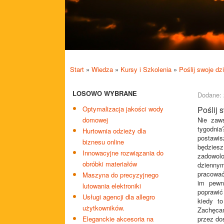
Start
»
Wiedza
»
Kursy i Szkolenia
»
Poślij swoje d
LOSOWO WYBRANE
Dodane: 
Optymalizacja jakości wody
Poślij 
domowej
Nie zaw
tygodnia
Hurtownia odzieży dla
postawis
biznesu online
będzies
Innowacyjne rozwiązania do
zadowolo
obróbki materiałów
dziennym
pracować
Maszyna do precyzyjnego
im pewn
lutowania elektroniki
poprawić
Usługi agencji dla allegro
kiedy t
użytkowników.
Zachęca
Eleganckie akcesoria na
przez do