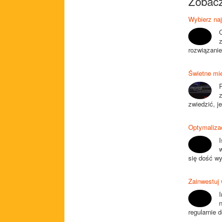
Zobacz
Wybierz na
rozwiązanie
Świetne mie
zwiedzić, 
Optymaliza
się dość wy
Zainwestuj 
I
regularnie 