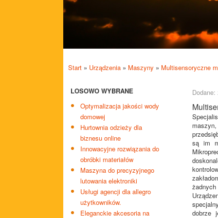
Start
»
Urządzenia
»
Maszyny
»
Multisensoryczne m
LOSOWO WYBRANE
Dodane: 
Optymalizacja jakości wody
Multis
domowej
Specjali
maszyn,
Hurtownia odzieży dla
przedsię
biznesu online
są im m
Innowacyjne rozwiązania do
Mikropr
obróbki materiałów
doskonal
kontrolo
Maszyna do precyzyjnego
zakłado
lutowania elektroniki
żadnych 
Usługi agencji dla allegro
Urządzen
użytkowników.
specjaln
Eleganckie akcesoria na
dobrze j