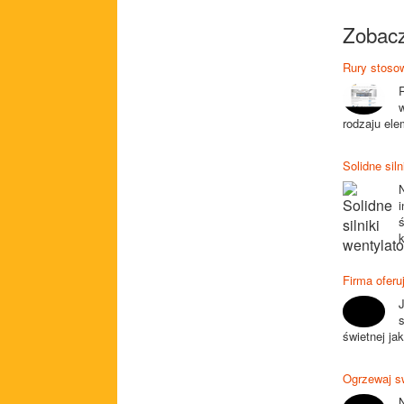
Zobacz
Rury stoso
rodzaju ele
Solidne sil
N
i
k
Firma oferu
J
s
świetnej jak
Ogrzewaj s