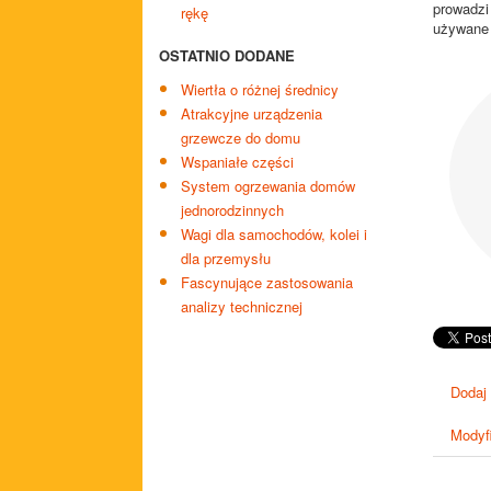
prowadzi
rękę
używane 
OSTATNIO DODANE
Wiertła o różnej średnicy
Atrakcyjne urządzenia
grzewcze do domu
Wspaniałe części
System ogrzewania domów
jednorodzinnych
Wagi dla samochodów, kolei i
dla przemysłu
Fascynujące zastosowania
analizy technicznej
Dodaj
Modyfi