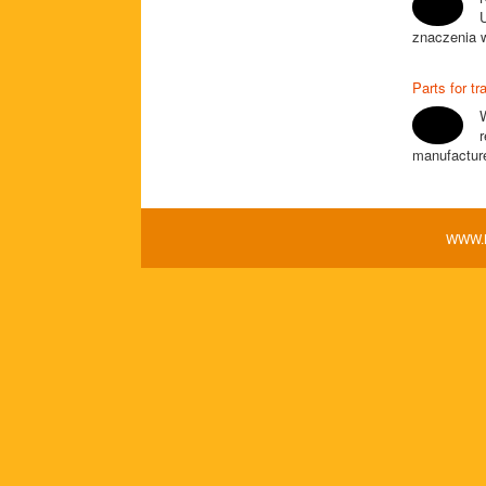
znaczenia w
Parts for tr
W
r
manufacture
WWW.