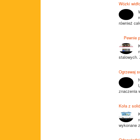
Wózki widło
W
również cał
Pewnie prz
stalowych. 
Ogrzewaj s
znaczenia w
Koła z solid
wykonane z 
Odpowiedni