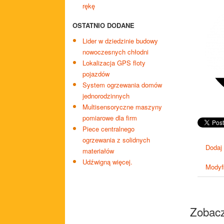
rękę
OSTATNIO DODANE
Lider w dziedzinie budowy
nowoczesnych chłodni
Lokalizacja GPS floty
pojazdów
System ogrzewania domów
jednorodzinnych
Multisensoryczne maszyny
pomiarowe dla firm
Piece centralnego
ogrzewania z solidnych
Dodaj
materiałów
Udźwigną więcej.
Modyfi
Zobacz