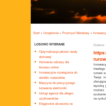
Start
»
Urządzenia
»
Przemysł Metalowy
»
Innowacyj
LOSOWO WYBRANE
Dodane: 
Optymalizacja jakości wody
https
domowej
rurow
Hurtownia odzieży dla
Innowacy
biznesu online
trwałego
Innowacyjne rozwiązania do
rurowe s
Twoja in
obróbki materiałów
oferując
Maszyna do precyzyjnego
wysoką j
lutowania elektroniki
możesz z
Usługi agencji dla allegro
szukanie
użytkowników.
na rynku
Eleganckie akcesoria na