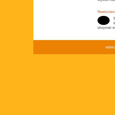
Nowoczesne
d
utrzymać si
WWW.