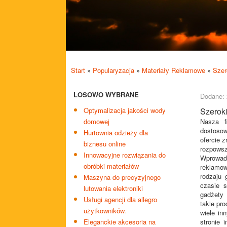
Start
»
Popularyzacja
»
Materiały Reklamowe
»
Szer
LOSOWO WYBRANE
Dodane: 
Optymalizacja jakości wody
Szerok
domowej
Nasza f
dostosow
Hurtownia odzieży dla
ofercie 
biznesu online
rozpows
Innowacyjne rozwiązania do
Wprowad
obróbki materiałów
reklamow
rodzaju 
Maszyna do precyzyjnego
czasie s
lutowania elektroniki
gadżety 
Usługi agencji dla allegro
takie pr
użytkowników.
wiele in
Eleganckie akcesoria na
stronie 