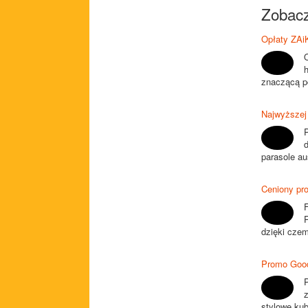
Zobacz
Opłaty ZAi
znaczącą p
Najwyższej 
P
d
parasole au
Ceniony pro
dzięki czem
Promo Good
stylowe kub