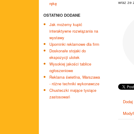
wraz ze 
rękę
OSTATNIO DODANE
Jak możemy kupić
interaktywne rozwiązania na
wystawy
Upominki reklamowe dla firm
Doskonałe stojaki do
ekspozycji ulotek
Wysokiej jakości tablice
ogłoszeniowe
Reklama świetlna, Warszawa
- różne techniki wykonawcze
Chusteczki mające tysiące
zastosowań
Dodaj
Modyfi