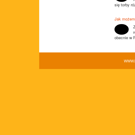
się torby r
Jak możemy
Z
obecnie w P
WWW.