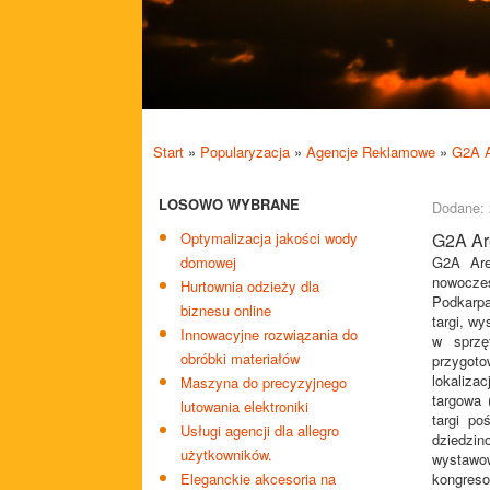
Start
»
Popularyzacja
»
Agencje Reklamowe
»
G2A A
LOSOWO WYBRANE
Dodane: 
Optymalizacja jakości wody
G2A Ar
domowej
G2A Are
nowocz
Hurtownia odzieży dla
Podkarpa
biznesu online
targi, w
Innowacyjne rozwiązania do
w sprzę
obróbki materiałów
przygoto
lokaliz
Maszyna do precyzyjnego
targowa 
lutowania elektroniki
targi po
Usługi agencji dla allegro
dziedzin
użytkowników.
wystawo
Eleganckie akcesoria na
kongres