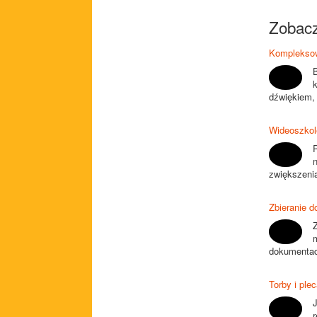
Zobacz
Kompleksowe
k
dźwiękiem, 
Wideoszkole
n
zwiększenia
Zbieranie 
Z
dokumentacj
Torby i ple
r