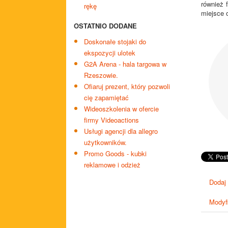
również 
rękę
miejsce 
OSTATNIO DODANE
Doskonałe stojaki do
ekspozycji ulotek
G2A Arena - hala targowa w
Rzeszowie.
Ofiaruj prezent, który pozwoli
cię zapamiętać
Wideoszkolenia w ofercie
firmy Videoactions
Usługi agencji dla allegro
użytkowników.
Promo Goods - kubki
reklamowe i odzież
Dodaj
Modyfi