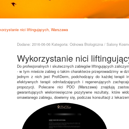
orzystanie nici liftingujących, Warszawa
Dodane: 2016-06-06
Kategoria: Odnowa Biologiczna / Salony Kosm
Wykorzystanie nici liftinguj
Do profesjonalnych i skutecznych zabiegów liftingujących zalicz
- w tym mieście zabieg o takim charakterze przeprowadzimy w dz
jednym z nich jest ProfiDerm, podchodzący do każdej terapii i
efektywnych terapii odmładzających i regenerujących zachęcają 
propozycji. Polecane nici PDO (Warszawa) znajdują zastos
gwarantujących wielomiesięczne pozytywne rezultaty, które w
omawianego zabiegu, dowiemy się, podczas konsultacji z lekarze