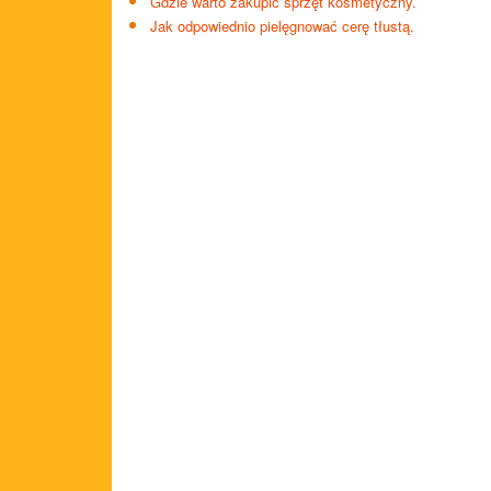
Gdzie warto zakupić sprzęt kosmetyczny.
Jak odpowiednio pielęgnować cerę tłustą.