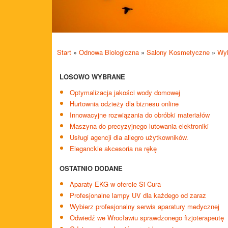
Start
»
Odnowa Biologiczna
»
Salony Kosmetyczne
»
Wyk
LOSOWO WYBRANE
Optymalizacja jakości wody domowej
Hurtownia odzieży dla biznesu online
Innowacyjne rozwiązania do obróbki materiałów
Maszyna do precyzyjnego lutowania elektroniki
Usługi agencji dla allegro użytkowników.
Eleganckie akcesoria na rękę
OSTATNIO DODANE
Aparaty EKG w ofercie Si-Cura
Profesjonalne lampy UV dla każdego od zaraz
Wybierz profesjonalny serwis aparatury medycznej
Odwiedź we Wrocławiu sprawdzonego fizjoterapeutę