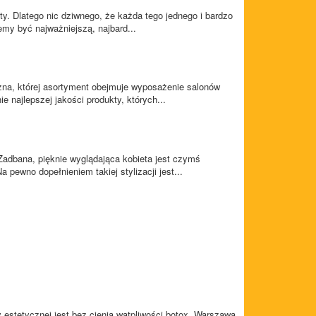
y. Dlatego nic dziwnego, że każda tego jednego i bardzo
my być najważniejszą, najbard...
zna, której asortyment obejmuje wyposażenie salonów
 najlepszej jakości produkty, których...
Zadbana, pięknie wyglądająca kobieta jest czymś
pewno dopełnieniem takiej stylizacji jest...
estetycznej jest bez cienia wątpliwości botox. Warszawa