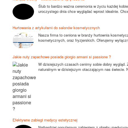
Ślub to bardzo ważna ceremonia w życiu każdej kobiet
uroczystego dnia chce wyglądać wprost idealnie. Chce
Hurtowania z artykułami do salonów kosmetycznych
Nasza firma to ceniona w branży hurtownia kosmetyc
kosmetycznych, oraz fryzjerskich. Oferujemy wyłącznie
Jakie nuty zapachowe posiada giorgio armani si passione ?
W dzisiejszych czasach cenimy sobie dobry wygląd. 
naturalnym w dzisiejszym otaczającym nas świecie. Na 
Efektywne zabiegi medycy estetycznej
Najbardziej popularnym zabiegiem z obrębu medycyny 