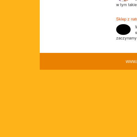
w tym takie
Sklep z na
zaczynamy z
WWW.