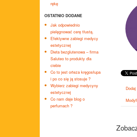
rękę
OSTATNIO DODANE
Jak odpowiednio
pielęgnować cerę tłustą.
Efektywne zabiegi medycy
estetycznej
Dieta bezglutenowa – firma
Saluteo to produkty dla
ciebie
Co to jest orteza kręgosłupa
i po co się ją stosuje ?
Wybierz zabiegi medycyny
Dodaj
estetycznej
Co nam daje blog o
Modyfi
perfumach ?
Zobacz