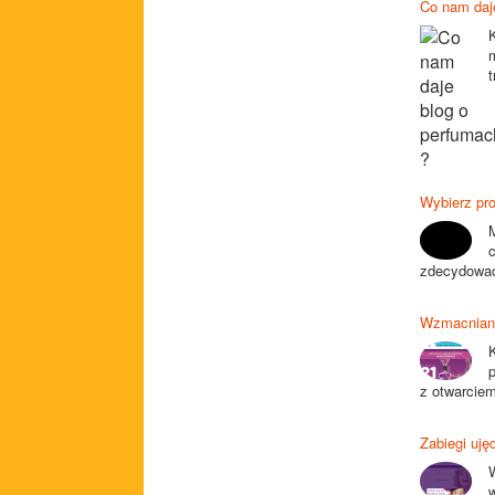
Co nam daj
t
Wybierz pro
zdecydować 
Wzmacniani
K
z otwarciem
Zabiegi uję
w