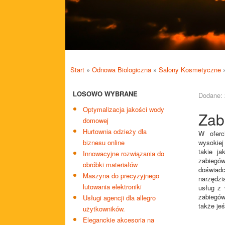
Start
»
Odnowa Biologiczna
»
Salony Kosmetyczne
LOSOWO WYBRANE
Dodane: 
Optymalizacja jakości wody
Zab
domowej
Hurtownia odzieży dla
W oferc
biznesu online
wysokiej 
takie ja
Innowacyjne rozwiązania do
zabiegó
obróbki materiałów
doświadc
Maszyna do precyzyjnego
narzędzi
lutowania elektroniki
usług z
zabiegów
Usługi agencji dla allegro
także je
użytkowników.
Eleganckie akcesoria na