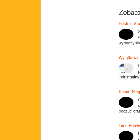
Zobacz
Hostele St
wypoczynkow
Wyjątkowy h
I
industrialn
Resort Nieg
poczuć oraz
Laris Hotels
L
m