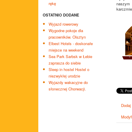
rękę
naszym 
karczmie 
OSTATNIO DODANE
Wyjazd rowerowy
Wygodne pokoje dla
pracowników. Olsztyn
Elbest Hotels - doskonałe
miejsce na weekend
Sea Park Sarbsk w Łebie
zaprasza do siebie
Sleep in hostel Hostel o
niezwykłej urodzie
Wyjazdy wakacyjne do
słonecznej Chorwacji.
Dodaj
Modyfi