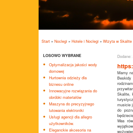
Start
»
Noclegi
»
Hotele i Noclegi
»
Wizyta w Skalite
LOSOWO WYBRANE
Dodane: 
Optymalizacja jakości wody
https:
domowej
Mamy nad
Hurtownia odzieży dla
Beskidy
rodzinam
biznesu online
przywit
Innowacyjne rozwiązania do
Skalite,
obróbki materiałów
turystyc
Maszyna do precyzyjnego
musicie 
do pozn
lutowania elektroniki
będzieci
Usługi agencji dla allegro
Was rów
użytkowników.
wyjątk
Eleganckie akcesoria na
wyżywie