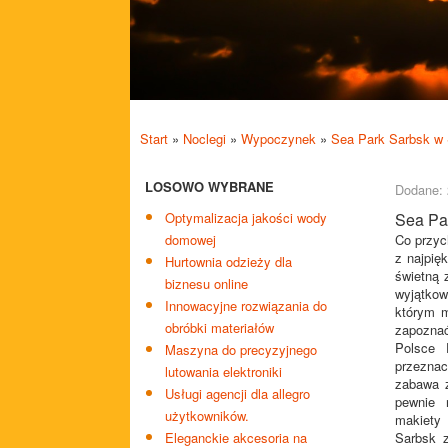
Start
»
Noclegi
»
Wypoczynek
»
Sea Park Sarbsk w 
LOSOWO WYBRANE
Dodane: 
Optymalizacja jakości wody
Sea Pa
domowej
Co przyc
z najpię
Hurtownia odzieży dla
świetną 
biznesu online
wyjątkow
Innowacyjne rozwiązania do
którym m
obróbki materiałów
zapoznać
Polsce 
Maszyna do precyzyjnego
przezna
lutowania elektroniki
zabawa z
Usługi agencji dla allegro
pewnie 
użytkowników.
makiety 
Eleganckie akcesoria na
Sarbsk z