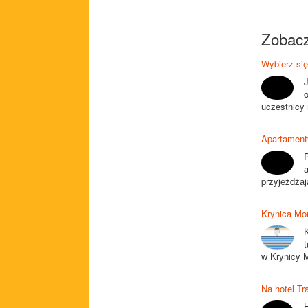
Zobacz
Wybierz się
J
o
uczestnicy
Apartament
przyjeżdżają
Krynica Mor
t
w Krynicy M
Na hotel Tra
H