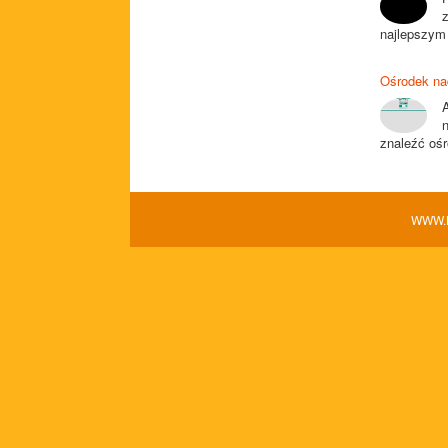
najlepszym 
Ośrodek na
znaleźć ośr
WWW.