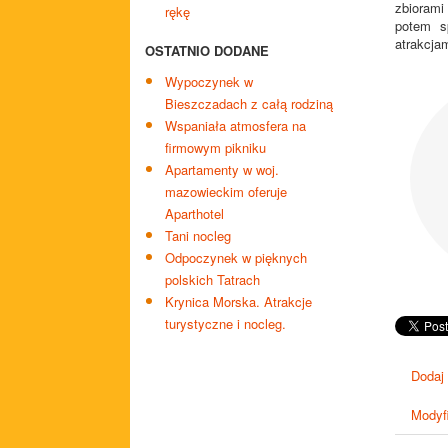
zbiorami
rękę
potem s
atrakcja
OSTATNIO DODANE
Wypoczynek w
Bieszczadach z całą rodziną
Wspaniała atmosfera na
firmowym pikniku
Apartamenty w woj.
mazowieckim oferuje
Aparthotel
Tani nocleg
Odpoczynek w pięknych
polskich Tatrach
Krynica Morska. Atrakcje
turystyczne i nocleg.
Dodaj
Modyfi