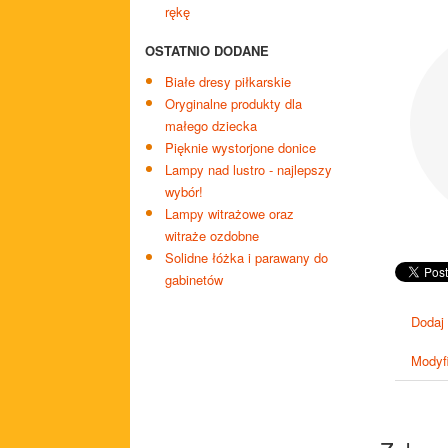
rękę
OSTATNIO DODANE
Białe dresy piłkarskie
Oryginalne produkty dla
małego dziecka
Pięknie wystorjone donice
Lampy nad lustro - najlepszy
wybór!
Lampy witrażowe oraz
witraże ozdobne
Solidne łóżka i parawany do
gabinetów
Dodaj
Modyfi