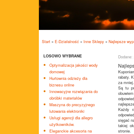
Start
»
E-Działalność
»
Inne Sklepy
»
Najlepsze wyp
LOSOWO WYBRANE
Dodane: 
Optymalizacja jakości wody
Najlep
domowej
Kuponiar
rabaty. 
Hurtownia odzieży dla
za mniej.
biznesu online
Są tu pr
Innowacyjne rozwiązania do
obuwiem
obróbki materiałów
odpowie
najlepsz
Maszyna do precyzyjnego
Każdy r
lutowania elektroniki
odpowie
Usługi agencji dla allegro
sięgać n
użytkowników.
takiej o
Eleganckie akcesoria na
stronie.