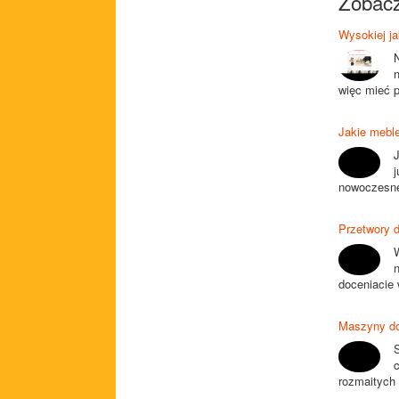
Zobacz
Wysokiej ja
więc mieć p
Jakie meble
J
j
nowoczesne 
Przetwory 
doceniacie
Maszyny do
rozmaitych