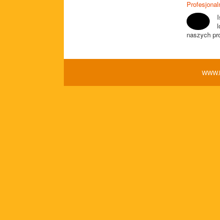
Profesjonal
l
naszych pro
WWW.