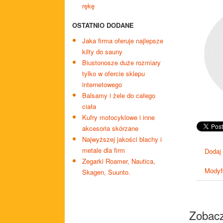
rękę
OSTATNIO DODANE
Jaka firma oferuje najlepsze
kilty do sauny
Biustonosze duże rozmiary
tylko w ofercie sklepu
internetowego
Balsamy i żele do całego
ciała
Kufry motocyklowe i inne
akcesoria skórzane
Najwyższej jakości blachy i
metale dla firm
Dodaj
Zegarki Roamer, Nautica,
Modyfi
Skagen, Suunto.
Zobacz