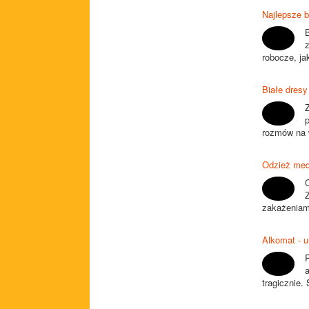
Najlepsze 
z
robocze, jak
Białe dresy
rozmów na w
Odzież med
zakażeniami
Alkomat - u
a
tragicznie.