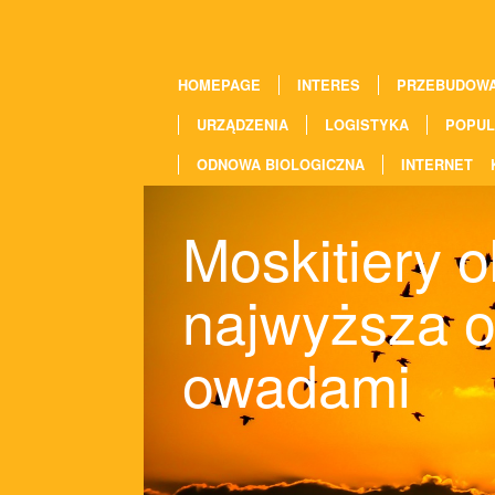
HOMEPAGE
INTERES
PRZEBUDOW
URZĄDZENIA
LOGISTYKA
POPUL
ODNOWA BIOLOGICZNA
INTERNET
Moskitiery o
najwyższa o
owadami