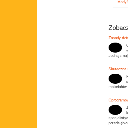
Modyfi
Zobacz
Zasady dzi
w
Jedną z naj
Skuteczna n
P
materiałów 
Oprogramow
specjalist
przedsiębio