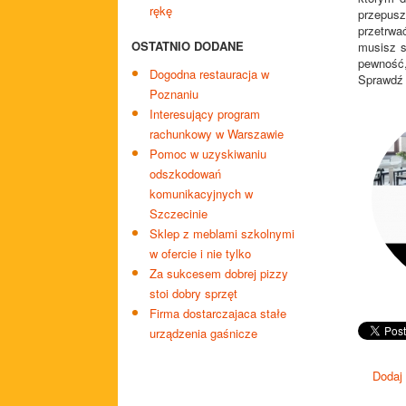
rękę
przepus
przetrw
OSTATNIO DODANE
musisz s
pewność,
Dogodna restauracja w
Sprawdź 
Poznaniu
Interesujący program
rachunkowy w Warszawie
Pomoc w uzyskiwaniu
odszkodowań
komunikacyjnych w
Szczecinie
Sklep z meblami szkolnymi
w ofercie i nie tylko
Za sukcesem dobrej pizzy
stoi dobry sprzęt
Firma dostarczajaca stałe
urządzenia gaśnicze
Dodaj