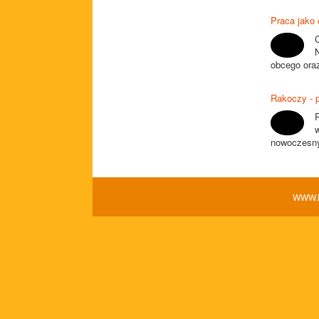
Praca jako
N
obcego oraz
Rakoczy - 
nowoczesny
WWW.