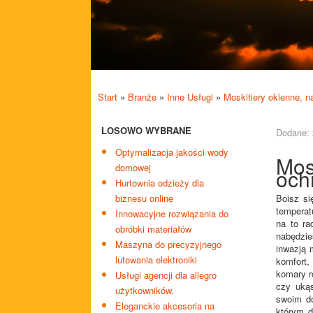
Start
»
Branże
»
Inne Usługi
»
Moskitiery okienne, 
LOSOWO WYBRANE
Dodane: 
Optymalizacja jakości wody
Mos
domowej
och
Hurtownia odzieży dla
biznesu online
Boisz si
temperat
Innowacyjne rozwiązania do
na to ra
obróbki materiałów
nabędzie
Maszyna do precyzyjnego
inwazją 
lutowania elektroniki
komfort
komary r
Usługi agencji dla allegro
czy ukąs
użytkowników.
swoim do
Eleganckie akcesoria na
którym d