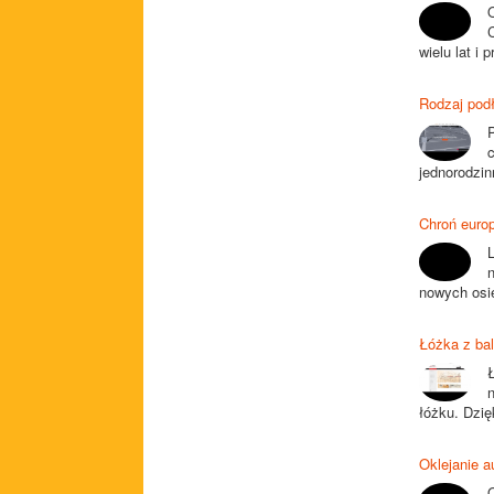
wielu lat i 
Rodzaj pod
jednorodzin
Chroń europ
L
nowych osie
Łóżka z ba
łóżku. Dzię
Oklejanie a