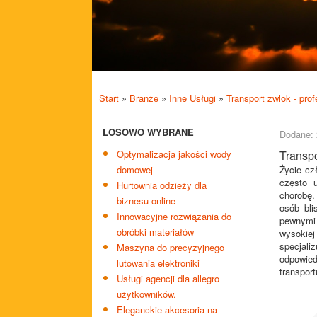
Start
»
Branże
»
Inne Usługi
»
Transport zwlok - prof
LOSOWO WYBRANE
Dodane: 
Optymalizacja jakości wody
Transpo
domowej
Życie cz
często 
Hurtownia odzieży dla
chorobę.
biznesu online
osób bli
Innowacyjne rozwiązania do
pewnymi
obróbki materiałów
wysokiej
specjali
Maszyna do precyzyjnego
odpowied
lutowania elektroniki
transpor
Usługi agencji dla allegro
użytkowników.
Eleganckie akcesoria na