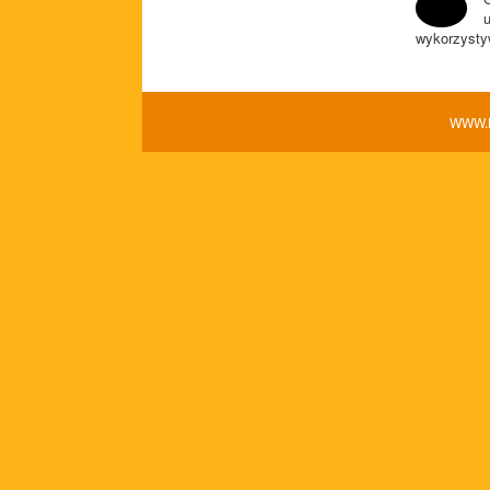
u
wykorzysty
WWW.