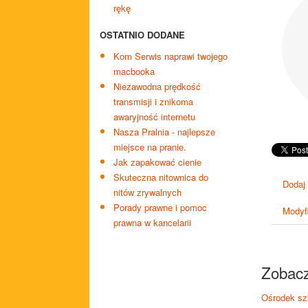
rękę
OSTATNIO DODANE
Kom Serwis naprawi twojego
macbooka
Niezawodna prędkość
transmisji i znikoma
awaryjność internetu
Nasza Pralnia - najlepsze
miejsce na pranie.
Jak zapakować cienie
Skuteczna nitownica do
Dodaj
nitów zrywalnych
​Porady prawne i pomoc
Modyfi
prawna w kancelarii
Zobacz
Ośrodek sz