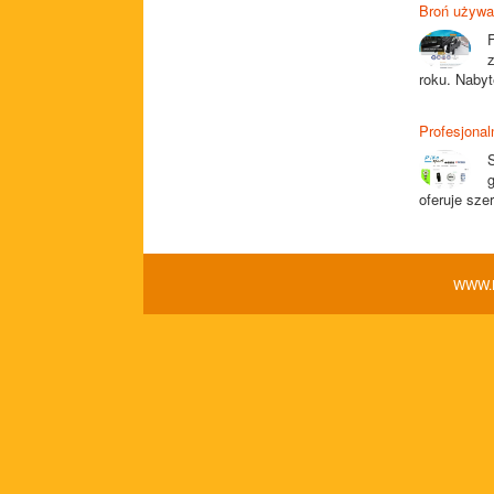
Broń używa
roku. Nabyt
Profesjonal
S
oferuje sze
WWW.