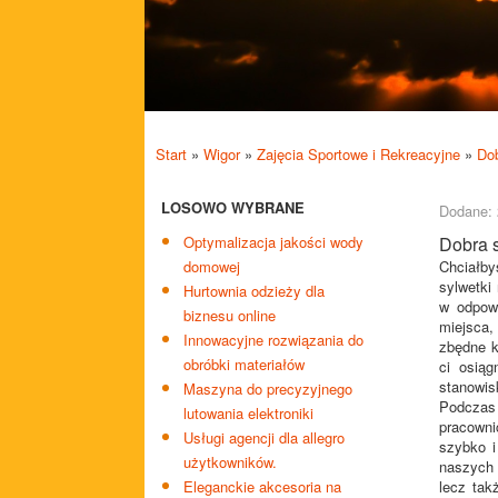
Start
»
Wigor
»
Zajęcia Sportowe i Rekreacyjne
»
Dob
LOSOWO WYBRANE
Dodane: 
Optymalizacja jakości wody
Dobra 
domowej
Chciałby
sylwetki
Hurtownia odzieży dla
w odpowi
biznesu online
miejsca,
Innowacyjne rozwiązania do
zbędne k
obróbki materiałów
ci osiąg
stanowis
Maszyna do precyzyjnego
Podczas
lutowania elektroniki
pracowni
Usługi agencji dla allegro
szybko i
użytkowników.
naszych 
Eleganckie akcesoria na
lecz tak