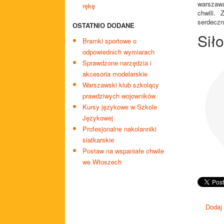
warszawa
rękę
chwili. 
serdeczn
OSTATNIO DODANE
Sił
Bramki sportowe o
odpowiednich wymiarach
Sprawdzone narzędzia i
akcesoria modelarskie
Warszawski klub szkolący
prawdziwych wojowników
Kursy językowe w Szkole
Językowej
Profesjonalne nakolanniki
siatkarskie
Postaw na wspaniałe chwile
we Włoszech
Dodaj