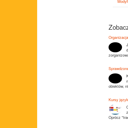
Modyfi
Zobacz
Organizacja
J
zorganizowa
Sprawdzone 
obiektów, n
Kursy języ
Oprócz "tra