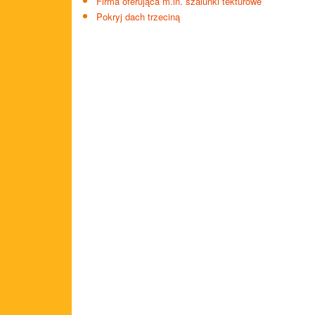
Firma oferująca m.in. szalunki tekturowe
Pokryj dach trzeciną