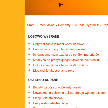
Start
»
Przebudowa
»
Remonty, Elektryk, Hydraulik
»
Ren
LOSOWO WYBRANE
Optymalizacja jakości wody domowej
Hurtownia odzieży dla biznesu online
Innowacyjne rozwiązania do obróbki materiałów
Maszyna do precyzyjnego lutowania elektroniki
Usługi agencji dla allegro użytkowników.
Eleganckie akcesoria na rękę
OSTATNIO DODANE
Bogaty wybór schodów młynarskich
Nowoczesna odlewnia żeliwa oferuje wpusty uliczne
Sklejki dla stolarstwa
Duży wybór elektronarzędzi