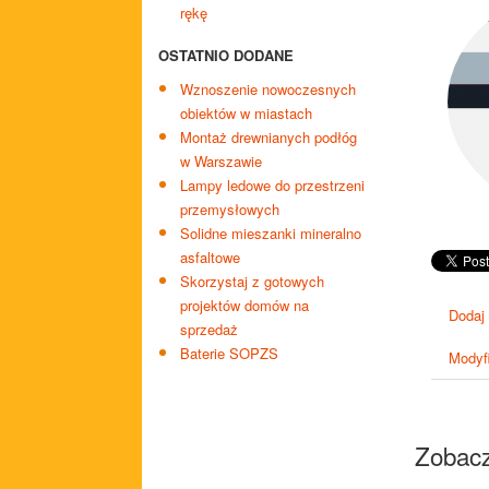
rękę
OSTATNIO DODANE
Wznoszenie nowoczesnych
obiektów w miastach
Montaż drewnianych podłóg
w Warszawie
Lampy ledowe do przestrzeni
przemysłowych
Solidne mieszanki mineralno
asfaltowe
Skorzystaj z gotowych
projektów domów na
Dodaj
sprzedaż
Baterie SOPZS
Modyfi
Zobacz