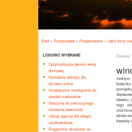
Start
»
Przebudowa
»
Projektowanie
»
Jaka firma ma
LOSOWO WYBRANE
Dodane: 
Optymalizacja jakości wody
win
domowej
Hurtownia odzieży dla
Jednym 
biznesu online
budynku 
pomiędzy
Innowacyjne rozwiązania do
dopasowa
obróbki materiałów
obiektu 
Maszyna do precyzyjnego
tego of
lutowania elektroniki
zróżnico
winda os
Usługi agencji dla allegro
kwestię 
użytkowników.
Eleganckie akcesoria na