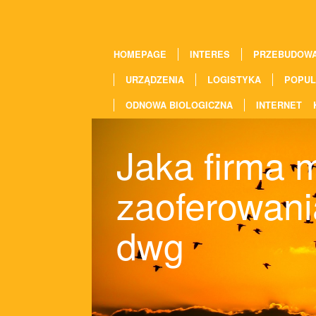
HOMEPAGE
INTERES
PRZEBUDOW
URZĄDZENIA
LOGISTYKA
POPUL
ODNOWA BIOLOGICZNA
INTERNET
Jaka firma 
zaoferowan
dwg