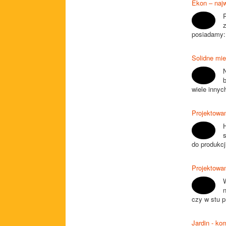
Ekon – naj
posiadamy: 
Solidne mie
b
wiele innyc
Projektowan
H
s
do produkcj
Projektowa
czy w stu p
Jardin - ko