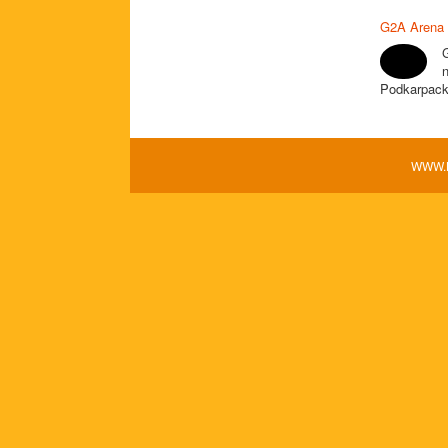
G2A Arena 
Podkarpacki
WWW.