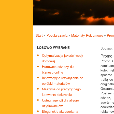
Start
»
Popularyzacja
»
Materiały Reklamowe
»
Prom
LOSOWO WYBRANE
Dodane: 
Optymalizacja jakości wody
Promo 
domowej
Promo G
zarekla
Hurtownia odzieży dla
kubki re
biznesu online
spośród 
Innowacyjne rozwiązania do
trafią d
obróbki materiałów
orygina
Gwarantu
Maszyna do precyzyjnego
Postaw 
lutowania elektroniki
odzież,
Usługi agencji dla allegro
asortyme
użytkowników.
odwiedze
Eleganckie akcesoria na
reklamo