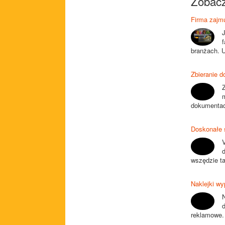
Zobacz
Firma zajm
branżach. U
Zbieranie 
Z
dokumentacj
Doskonałe s
wszędzie ta
Naklejki wy
N
d
reklamowe. 