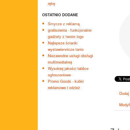
rękę
OSTATNIO DODANE
Smycze z reklamą
gratisownia - funkcjonalne
gadżety z twoim logo
Najlepsze ścianki
wystawiennicze tanio
Niezawodne usługi obsługi
multimedialnej
Wysokiej jakości tablice
ogłoszeniowe
Promo Goods - kubki
reklamowe i odzież
Dodaj
Modyfi