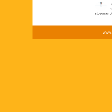
t
stosować ok
WWW.