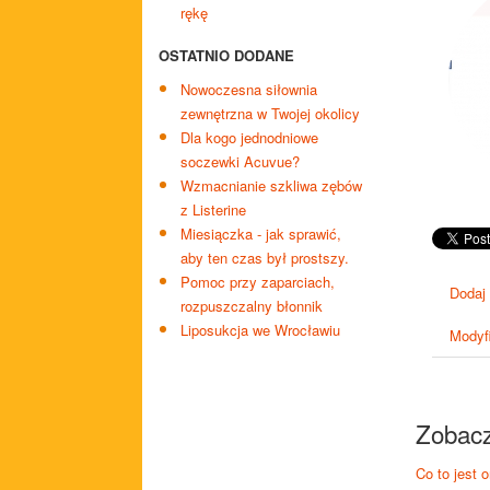
rękę
OSTATNIO DODANE
Nowoczesna siłownia
zewnętrzna w Twojej okolicy
Dla kogo jednodniowe
soczewki Acuvue?
Wzmacnianie szkliwa zębów
z Listerine
Miesiączka - jak sprawić,
aby ten czas był prostszy.
Pomoc przy zaparciach,
Dodaj
rozpuszczalny błonnik
Liposukcja we Wrocławiu
Modyfi
Zobacz
Co to jest o