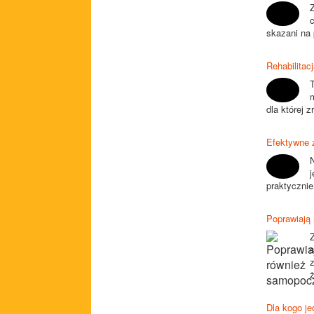
Z
skazani na 
Rehabilitac
T
dla której 
Efektywne 
j
praktycznie
Poprawiają
ż
Dla kogo j