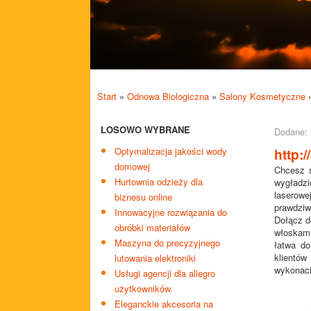
Start
»
Odnowa Biologiczna
»
Salony Kosmetyczne
LOSOWO WYBRANE
Dodane: 
Optymalizacja jakości wody
http:/
domowej
Chcesz s
Hurtownia odzieży dla
wygładzi
laserow
biznesu online
prawdziwy
Innowacyjne rozwiązania do
Dołącz d
obróbki materiałów
włoskam
Maszyna do precyzyjnego
łatwa do
klientów
lutowania elektroniki
wykonaci
Usługi agencji dla allegro
użytkowników.
Eleganckie akcesoria na