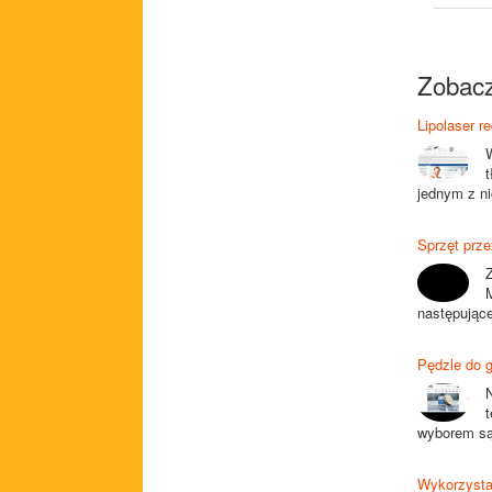
Zobacz
Lipolaser r
jednym z ni
Sprzęt prze
następujące
Pędzle do g
wyborem są 
Wykorzystan