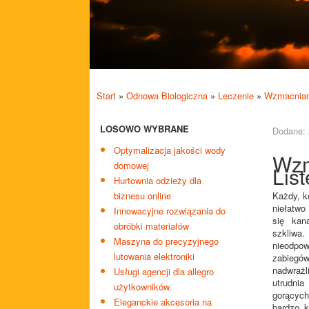
Start
»
Odnowa Biologiczna
»
Leczenie
»
Wzmacniani
LOSOWO WYBRANE
Dodane: 
Optymalizacja jakości wody
Wzm
domowej
List
Hurtownia odzieży dla
biznesu online
Każdy, ko
niełatwo
Innowacyjne rozwiązania do
się kan
obróbki materiałów
szkliwa
Maszyna do precyzyjnego
nieodpo
lutowania elektroniki
zabiegó
nadwraż
Usługi agencji dla allegro
utrudni
użytkowników.
gorącyc
Eleganckie akcesoria na
bardzo k