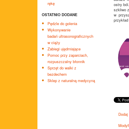
rękę
ostry bó
szkliwo 
OSTATNIO DODANE
w przysz
przykład
Pędzle do golenia
Wykonywanie
badań ultrasonograficznych
w ciąży
Zabiegi ujędrniające
Pomoc przy zaparciach,
rozpuszczalny błonnik
Sprzęt do walki z
bezdechem
Sklep z naturalną medycyną
Dodaj
Modyfi