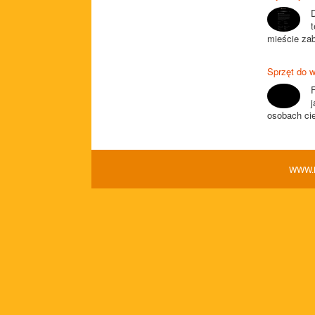
mieście zab
Sprzęt do 
F
osobach cie
WWW.