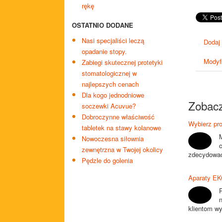
rękę
OSTATNIO DODANE
Nasi specjaliści leczą
Dodaj
opadanie stopy.
Modyfi
Zabiegi skutecznej protetyki
stomatologicznej w
najlepszych cenach
Dla kogo jednodniowe
Zobacz
soczewki Acuvue?
Dobroczynne właściwość
Wybierz pro
tabletek na stawy kolanowe
Nowoczesna siłownia
zewnętrzna w Twojej okolicy
zdecydować 
Pędzle do golenia
Aparaty EKG
klientom wy