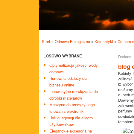
Start
»
Odnowa Biologiczna
»
Kosmetyki
»
Co nam d
LOSOWO WYBRANE
Dodane: 
Optymalizacja jakości wody
blog 
domowej
Kobiety 
Hurtownia odzieży dla
zaliczyć
iż wybór
biznesu online
możemy p
Innowacyjne rozwiązania do
o perfu
obróbki materiałów
Dowiemy
Maszyna do precyzyjnego
zainwest
perfumy 
lutowania elektroniki
dowiedzi
Usługi agencji dla allegro
tematem 
użytkowników.
Eleganckie akcesoria na