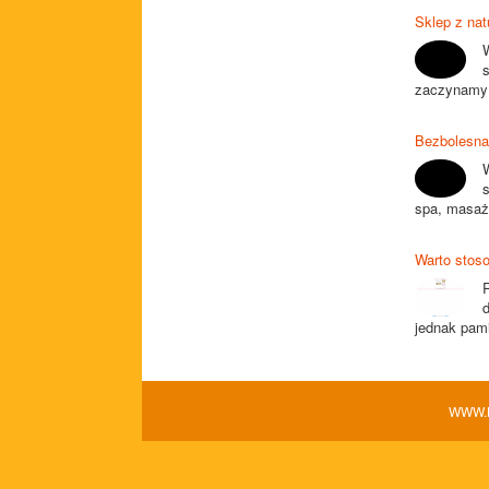
Sklep z na
zaczynamy z
Bezbolesna
W
spa, masaż,
Warto stos
d
jednak pami
WWW.