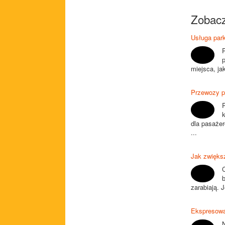
Zobacz
Usługa park
miejsca, ja
Przewozy p
dla pasażer
...
Jak zwiększ
b
zarabiają. 
Ekspresowa