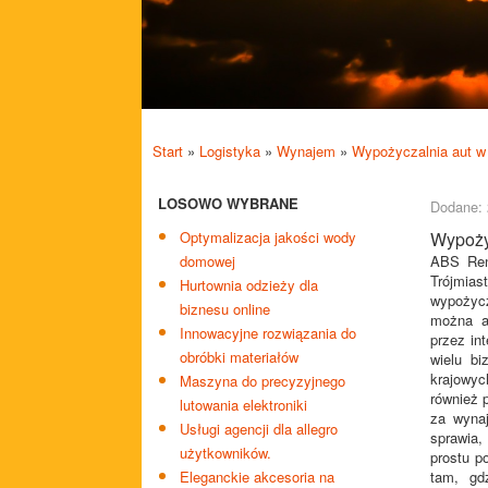
Start
»
Logistyka
»
Wynajem
»
Wypożyczalnia aut w
LOSOWO WYBRANE
Dodane: 
Optymalizacja jakości wody
Wypoży
domowej
ABS Ren
Trójmia
Hurtownia odzieży dla
wypożycz
biznesu online
można a
Innowacyjne rozwiązania do
przez in
obróbki materiałów
wielu bi
krajowyc
Maszyna do precyzyjnego
również 
lutowania elektroniki
za wyna
Usługi agencji dla allegro
sprawia,
użytkowników.
prostu p
Eleganckie akcesoria na
tam, gd