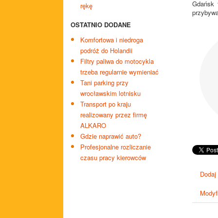
Gdańsk t
rękę
przybywa
OSTATNIO DODANE
Komfortowa i niedroga
podróż do Holandii
Filtry paliwa do motocykla
trzeba regularnie wymieniać
Tani parking przy
wrocławskim lotnisku
Transport po kraju
realizowany przez firmę
ALKARO
Gdzie naprawić auto?
Profesjonalne rozliczanie
czasu pracy kierowców
Dodaj
Modyfi