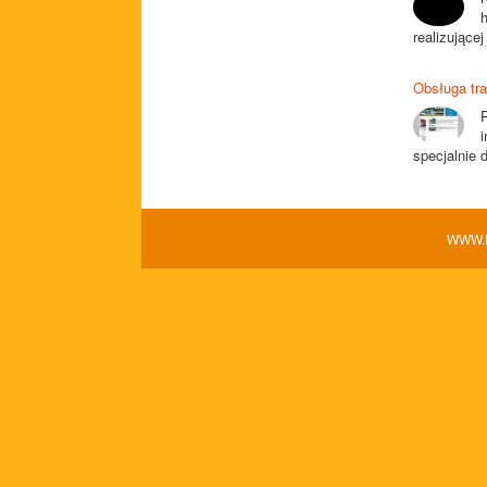
realizujące
Obsługa tr
P
i
specjalnie 
WWW.