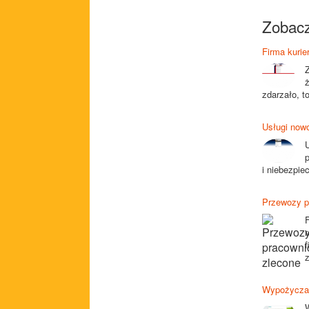
Zobacz
Firma kurie
ż
zdarzało, t
Usługi now
i niebezpie
Przewozy p
z
Wypożyczal
W