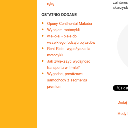
zaintere
rękę
skorzyst
OSTATNIO DODANE
Opony Continental Matador
Wynajem motocykli
wlej-olej - oleje do
wszelkiego rodzaju pojazdów
Rent Ride - wypożyczania
motocykli
Jak zwiększyć wydajność
transportu w firmie?
Wygodne, prestiżowe
samochody z segmentu
premium
Dodaj
Modyfi