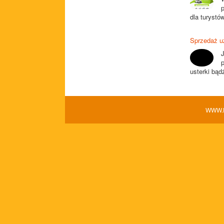
p
dla turystó
Sprzedaż 
J
usterki bąd
WWW.