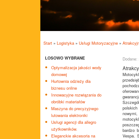
Start
»
Logistyka
»
Usługi Motoryzacyjne
»
Atrakcyj
LOSOWO WYBRANE
Dodane: 
Optymalizacja jakości wody
Atrakcy
domowej
Motocyk
przedsi
Hurtownia odzieży dla
pochodz
biznesu online
oferowa
Innowacyjne rozwiązania do
gwaranc
obróbki materiałów
Szczegó
polskich
Maszyna do precyzyjnego
nowymi,
lutowania elektroniki
motocy
Usługi agencji dla allegro
poszcze
użytkowników.
bardzo b
Eleganckie akcesoria na
Vespa. S