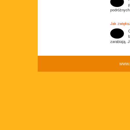
podróżnych,
Jak zwiększ
b
zarabiają. 
WWW.