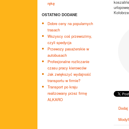
koszaliń
rękę
urlopowe
Kołobrzeg
OSTATNIO DODANE
Dobre ceny na popularnych
trasach
Wszyscy coś przewozimy,
czyli spedycja
Przewozy pasażerskie w
autobusach
Profesjonalne rozliczanie
czasu pracy kierowców
Jak zwiększyć wydajność
transportu w firmie?
Transport po kraju
realizowany przez firmę
ALKARO
Dodaj
Modyfi