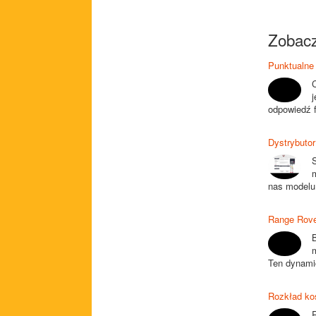
Zobacz
Punktualne 
j
odpowiedź f
Dystrybuto
m
nas modelu
Range Rove
Ten dynamic
Rozkład ko
R