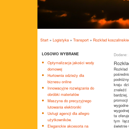
Start
»
Logistyka
»
Transport
»
Rozkład koszalinskie
LOSOWO WYBRANE
Dodane: 
Optymalizacja jakości wody
Rozkła
domowej
Rozkład
pośredn
Hurtownia odzieży dla
podróżny
biznesu online
kraju dz
Innowacyjne rozwiązania do
znaleźć 
obróbki materiałów
bardziej
promocji
Maszyna do precyzyjnego
wygodne 
lutowania elektroniki
wygodnej
Usługi agencji dla allegro
ta oferu
użytkowników.
tym łąc
Eleganckie akcesoria na
świetnie