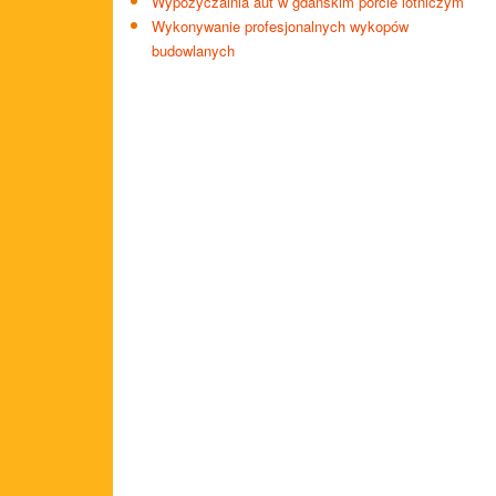
Wypożyczalnia aut w gdańskim porcie lotniczym
Wykonywanie profesjonalnych wykopów
budowlanych