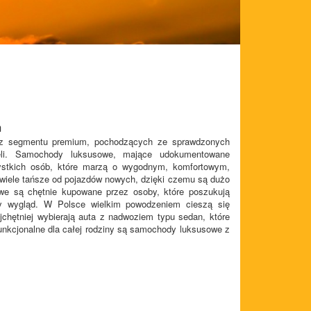
m
t z segmentu premium, pochodzących ze sprawdzonych
ieli. Samochody luksusowe, mające udokumentowane
szystkich osób, które marzą o wygodnym, komfortowym,
wiele tańsze od pojazdów nowych, dzięki czemu są dużo
we są chętnie kupowane przez osoby, które poszukują
ny wygląd. W Polsce wielkim powodzeniem cieszą się
hętniej wybierają auta z nadwoziem typu sedan, które
 funkcjonalne dla całej rodziny są samochody luksusowe z