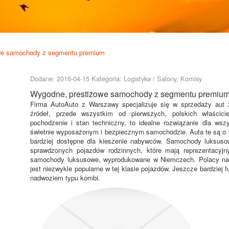
we samochody z segmentu premium
Dodane: 2016-04-15
Kategoria: Logistyka / Salony, Komisy
Wygodne, prestiżowe samochody z segmentu premiu
Firma AutoAuto z Warszawy specjalizuje się w sprzedaży au
źródeł, przede wszystkim od pierwszych, polskich właścic
pochodzenie i stan techniczny, to idealne rozwiązanie dla w
świetnie wyposażonym i bezpiecznym samochodzie. Auta te są o 
bardziej dostępne dla kieszenie nabywców. Samochody luksuso
sprawdzonych pojazdów rodzinnych, które mają reprezentacyj
samochody luksusowe, wyprodukowane w Niemczech. Polacy najc
jest niezwykle popularne w tej klasie pojazdów. Jeszcze bardziej
nadwoziem typu kombi.