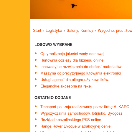
Start
»
Logistyka
»
Salony, Komisy
»
Wygodne, prestiżo
LOSOWO WYBRANE
Optymalizacja jakości wody domowej
Hurtownia odzieży dla biznesu online
Innowacyjne rozwiązania do obróbki materiałów
Maszyna do precyzyjnego lutowania elektroniki
Usługi agencji dla allegro użytkowników.
Eleganckie akcesoria na rękę
OSTATNIO DODANE
Transport po kraju realizowany przez firmę ALKARO
Wypozyczalnia samochodów, lotnisko, Bydgosz
Rozkład koszalinskiego PKS online
Range Rover Evoque w atrakcyjnej cenie