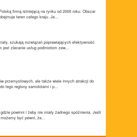
olską firmą istniejącą na rynku od 2005 roku. Obszar
obejmuje teren całego kraju. Je...
ziały, szukają rozwiązań poprawiających efektywność
 jest zlecanie usług podmiotom zew...
adów przemysłowych, ale także wiele innych atrakcji do
do tego regiony samolotami i p...
dzie powinni i żeby nie miały żadnego spóźnienia. Jeśli
et możemy być pewni, że...