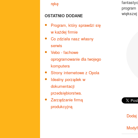
fantasty
rękę
program
większej 
OSTATNIO DODANE
Program, który sprawdzi się
w każdej firmie
Co zdziała nasz własny
serwis
Vebo - fachowe
oprogramowanie dla twojego
komputera
Strony internetowe z Opola
Idealny porządek w
dokumentacji
przedsiębiorstwa.
Zarządzanie firmą
produkcyjną
Dodaj
Modyfi