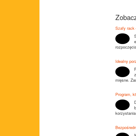
Zobacz
Szafy rack
rozpoczęcia
Idealny por
mięsne. Zas
Program, kt
D
b
korzystania
Bezpośredn