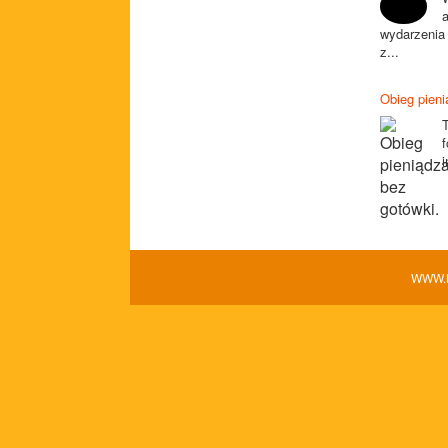
wydarzenia
z...
Obieg pieni
T
f
WWW.