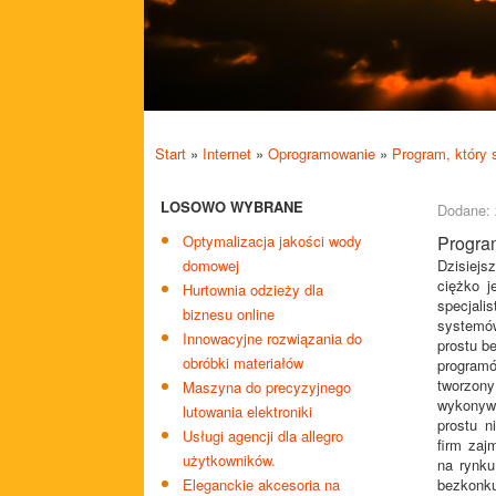
Start
»
Internet
»
Oprogramowanie
»
Program, który 
LOSOWO WYBRANE
Dodane: 
Optymalizacja jakości wody
Program
domowej
Dzisiejs
ciężko j
Hurtownia odzieży dla
specjali
biznesu online
systemów
Innowacyjne rozwiązania do
prostu b
obróbki materiałów
programó
tworzony
Maszyna do precyzyjnego
wykonywa
lutowania elektroniki
prostu n
Usługi agencji dla allegro
firm zaj
użytkowników.
na rynku
Eleganckie akcesoria na
bezkonk