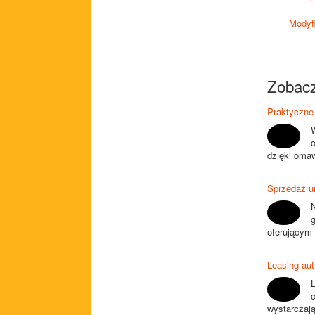
Modyfi
Zobacz
Praktyczne 
o
dzięki oma
Sprzedaż u
oferującym 
Leasing aut
wystarczają