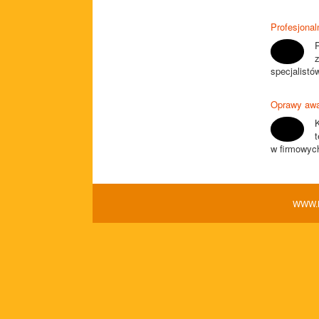
Profesjonal
specjalistó
Oprawy awar
w firmowych
WWW.