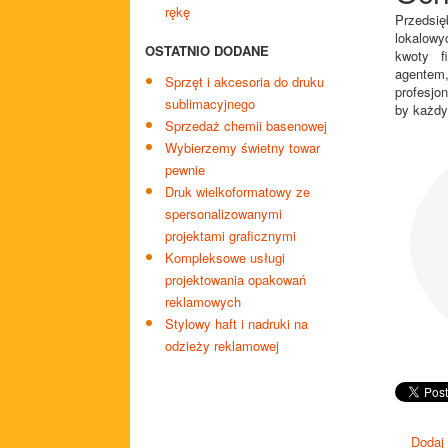
rękę
Przedsi
lokalowy
OSTATNIO DODANE
kwoty f
agente
Sprzęt i akcesoria do druku
profesjo
sublimacyjnego
by każdy
Sprzedaż chemii basenowej
Wybierzemy świetny towar
pewnie
Druk wielkoformatowy ze
spersonalizowanymi
projektami graficznymi
Kompleksowe usługi
projektowania opakowań
reklamowych
Stylowy haft i nadruki na
odzieży reklamowej
Dodaj