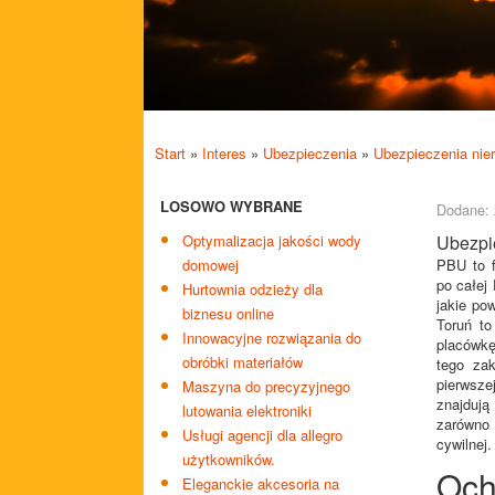
Start
»
Interes
»
Ubezpieczenia
»
Ubezpieczenia ni
LOSOWO WYBRANE
Dodane: 
Optymalizacja jakości wody
Ubezpi
domowej
PBU to f
po całej
Hurtownia odzieży dla
jakie po
biznesu online
Toruń to
Innowacyjne rozwiązania do
placówkę
obróbki materiałów
tego za
pierwsze
Maszyna do precyzyjnego
znajduj
lutowania elektroniki
zarówno
Usługi agencji dla allegro
cywilnej.
użytkowników.
Och
Eleganckie akcesoria na