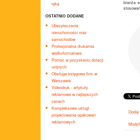
branża e
rękę
stosowan
OSTATNIO DODANE
Ubezpieczenia
nieruchomości oraz
samochodów
Profesjonalna drukarnia
wielkoformatowa
Pomoc w pozyskaniu dotacji
unijnych
Obsługa księgowa firm w
Warszawie
Videodruk - artykuły
reklamowe w najlepszych
cenach
Kompleksowe usługi
Dodaj
projektowania opakowań
reklamowych
Modyfi