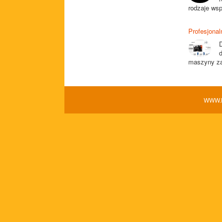
rodzaje wsp
Profesjonal
D
maszyny za
WWW.