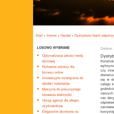
Start
»
Interes
»
Handel
»
Dystrybutor blach odporny
LOSOWO WYBRANE
Dodane: 
Optymalizacja jakości wody
Dystryb
domowej
Konstruk
wytrzyma
Hurtownia odzieży dla
czy inne
biznesu online
dostarcz
Innowacyjne rozwiązania do
się w d
obróbki materiałów
całego k
grubośc
Maszyna do precyzyjnego
naszych 
lutowania elektroniki
nas decy
Usługi agencji dla allegro
odpowia
użytkowników.
zamówie
Eleganckie akcesoria na
korzysta