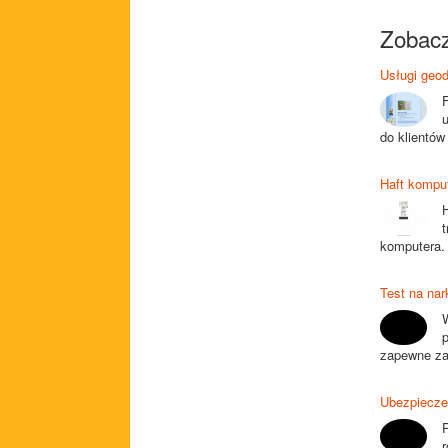
Zobacz
Usługi geo
F
do klientów
Haft kompu
komputera. 
Test na nar
W
p
zapewne za
Ubezpiecze