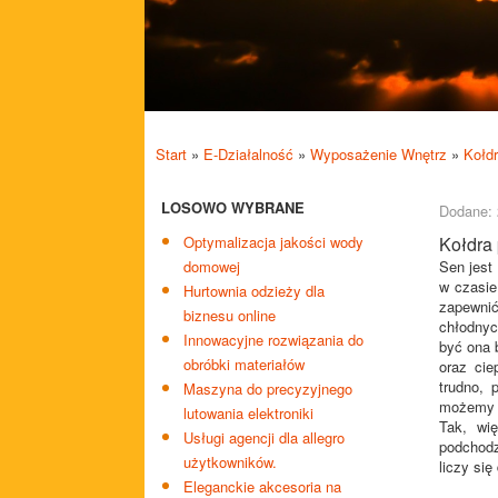
Start
»
E-Działalność
»
Wyposażenie Wnętrz
»
Kołdr
LOSOWO WYBRANE
Dodane: 
Optymalizacja jakości wody
Kołdra 
domowej
Sen jest
w czasie
Hurtownia odzieży dla
zapewnić
biznesu online
chłodnyc
Innowacyjne rozwiązania do
być ona 
obróbki materiałów
oraz cie
trudno, 
Maszyna do precyzyjnego
możemy 
lutowania elektroniki
Tak, wi
Usługi agencji dla allegro
podchodz
użytkowników.
liczy się
Eleganckie akcesoria na