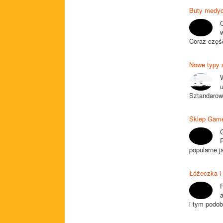
Buty medyc
w
Coraz częśc
Nowe typy 
Sztandarow
Sklep Game
G
P
popularne j
Łóżeczka i 
F
a
i tym podob