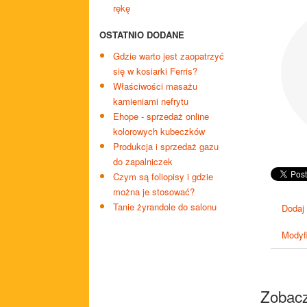
rękę
OSTATNIO DODANE
Gdzie warto jest zaopatrzyć
się w kosiarki Ferris?
Właściwości masażu
kamieniami nefrytu
Ehope - sprzedaż online
kolorowych kubeczków
Produkcja i sprzedaż gazu
do zapalniczek
Czym są foliopisy i gdzie
można je stosować?
Tanie żyrandole do salonu
Dodaj
Modyfi
Zobacz