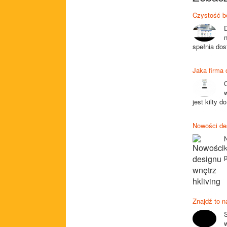
Czystość b
spełnia dos
Jaka firma 
jest kilty 
Nowości des
k
p
Znajdź to n
S