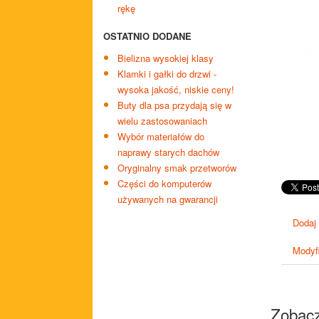
rękę
OSTATNIO DODANE
Bielizna wysokiej klasy
Klamki i gałki do drzwi -
wysoka jakość, niskie ceny!
Buty dla psa przydają się w
wielu zastosowaniach
Wybór materiałów do
naprawy starych dachów
Oryginalny smak przetworów
Części do komputerów
używanych na gwarancji
Dodaj
Modyfi
Zobacz