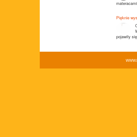
materacami 
Pięknie wys
pojawiły si
WWW.