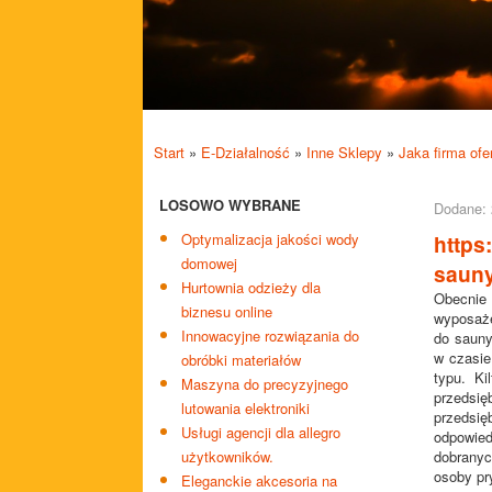
Start
»
E-Działalność
»
Inne Sklepy
»
Jaka firma ofe
LOSOWO WYBRANE
Dodane: 
Optymalizacja jakości wody
https:
domowej
sauny
Hurtownia odzieży dla
Obecni
biznesu online
wyposaże
Innowacyjne rozwiązania do
do sauny
w czasie
obróbki materiałów
typu. Ki
Maszyna do precyzyjnego
przedsi
lutowania elektroniki
przedsię
Usługi agencji dla allegro
odpowie
użytkowników.
dobranyc
osoby pry
Eleganckie akcesoria na