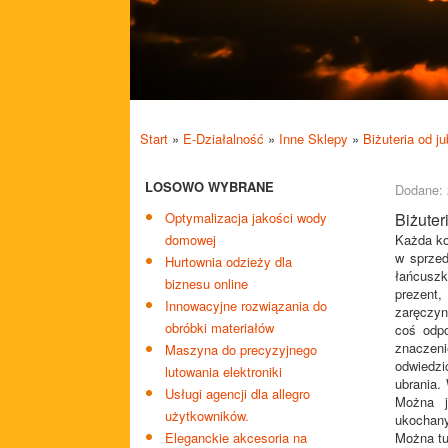
Start
»
E-Działalność
»
Inne Sklepy
»
Biżuteria od j
LOSOWO WYBRANE
Dodane: 
Optymalizacja jakości wody
Biżuter
domowej
Każda kob
w sprzed
Hurtownia odzieży dla
łańcuszki
biznesu online
prezent,
Innowacyjne rozwiązania do
zaręczyn
obróbki materiałów
coś odpo
znaczen
Maszyna do precyzyjnego
odwiedzi
lutowania elektroniki
ubrania.
Usługi agencji dla allegro
Można j
użytkowników.
ukochan
Eleganckie akcesoria na
Można tu