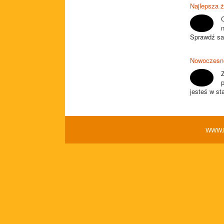
Najlepsza ż
Sprawdź sam
Nowoczesne
p
jesteś w st
WWW.