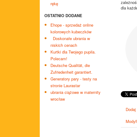
zależnoś
rękę
dla każde
OSTATNIO DODANE
Ehope - sprzedaż online
kolorowych kubeczków
Doskonałe ubrania w
niskich cenach
Kurtki dla Twojego pupila.
Polecam!
Deutsche Qualität, die
Zufriedenheit garantiert.
Generatory pary - testy na
stronie Laurastar
ubrania ciążowe w maternity
wrocław
Dodaj
Modyfi