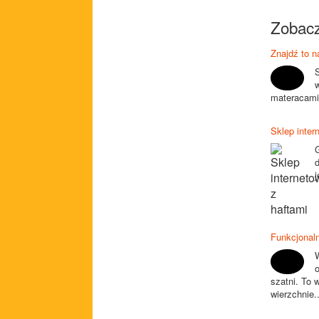
Zobacz
Znajdź to n
S
materacami 
Sklep inter
G
j
Funkcjonaln
szatni. To 
wierzchnie..