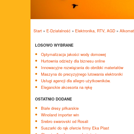
Start
»
E-Działalność
»
Elektronika, RTV, AGD
»
Alkomat 
LOSOWO WYBRANE
Optymalizacja jakości wody domowej
Hurtownia odzieży dla biznesu online
Innowacyjne rozwiązania do obróbki materiałów
Maszyna do precyzyjnego lutowania elektroniki
Usługi agencji dla allegro użytkowników.
Eleganckie akcesoria na rękę
OSTATNIO DODANE
Białe dresy piłkarskie
Winoland importer win
Srebro swarovski od Rosali
Suszarki do rąk ofercie firmy Eka Plast