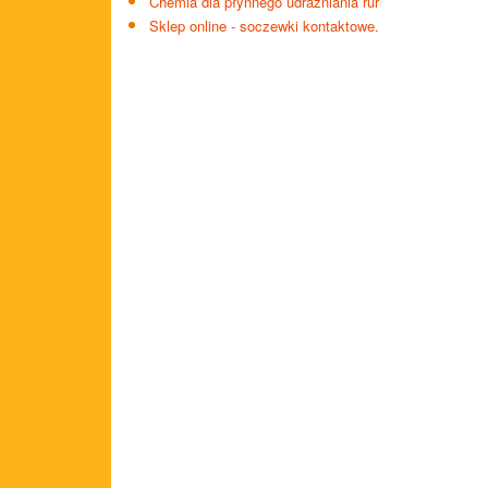
Chemia dla płynnego udrażniania rur
Sklep online - soczewki kontaktowe.