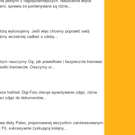
nie jednymi z najpopularniejszych. Nieustanna wojna
ami, sprawia że porównywane są różne...
którą wykonujemy. Jeśli więc chcemy poprawić swój
niśmy wcześniej zadbać o zdoby...
órym nauczymy Cię, jak prawidłowo i bezpiecznie kierować
 setki kierowców. Cieszymy si...
rze trafiłeś! Digi-Foto oferuje wywoływanie zdjęć, różne
aci zdjęć do dokumentów...
tawa diety Paleo, proponowanej wszystkim zainteresowanym
 Fit, sukcesywnie zyskującą kolejny...