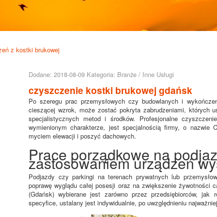
eń z kostki brukowej
Dodane: 2018-08-09
Kategoria: Branże / Inne Usługi
czyszczenie kostki brukowej gdańsk
Po szeregu prac przemysłowych czy budowlanych i wykończenio
cieszącej wzrok, może zostać pokryta zabrudzeniami, których us
specjalistycznych metod i środków. Profesjonalne czyszczeni
wymienionym charakterze, jest specjalnością firmy, o nazwie
myciem elewacji i poszyć dachowych.
Prace porządkowe na podjazd
zastosowaniem urządzeń wy
Podjazdy czy parkingi na terenach prywatnych lub przemysło
poprawę wyglądu całej posesji oraz na zwiększenie żywotności 
(Gdańsk) wybierane jest zarówno przez przedsiębiorców, jak ró
specyfice, ustalany jest indywidualnie, po uwzględnieniu najważni