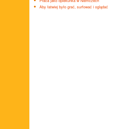
Praca jako opiekunka w Niemczech
Aby łatwiej było grać, surfować i oglądać