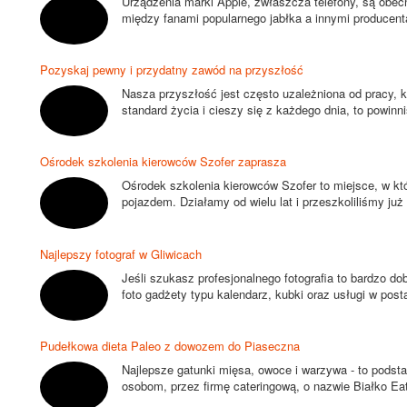
Urządzenia marki Apple, zwłaszcza telefony, są obec
między fanami popularnego jabłka a innymi producent
Pozyskaj pewny i przydatny zawód na przyszłość
Nasza przyszłość jest często uzależniona od pracy, 
standard życia i cieszy się z każdego dnia, to powin
Ośrodek szkolenia kierowców Szofer zaprasza
Ośrodek szkolenia kierowców Szofer to miejsce, w kt
pojazdem. Działamy od wielu lat i przeszkoliliśmy już
Najlepszy fotograf w Gliwicach
Jeśli szukasz profesjonalnego fotografia to bardzo dob
foto gadżety typu kalendarz, kubki oraz usługi w post
Pudełkowa dieta Paleo z dowozem do Piaseczna
Najlepsze gatunki mięsa, owoce i warzywa - to pods
osobom, przez firmę cateringową, o nazwie Białko Eat