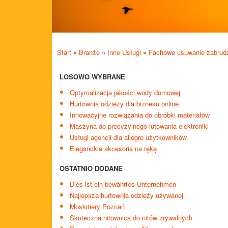
Start
»
Branże
»
Inne Usługi
»
Fachowe usuwanie zabrudz
LOSOWO WYBRANE
Optymalizacja jakości wody domowej
Hurtownia odzieży dla biznesu online
Innowacyjne rozwiązania do obróbki materiałów
Maszyna do precyzyjnego lutowania elektroniki
Usługi agencji dla allegro użytkowników.
Eleganckie akcesoria na rękę
OSTATNIO DODANE
Dies ist ein bewährtes Unternehmen
Najlepsza hurtownia odzieży używanej
Moskitiery Poznań
Skuteczna nitownica do nitów zrywalnych