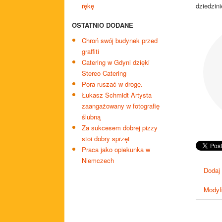
rękę
dziedzini
OSTATNIO DODANE
Chroń swój budynek przed
graffiti
Catering w Gdyni dzięki
Stereo Catering
Pora ruszać w drogę.
Łukasz Schmidt Artysta
zaangażowany w fotografię
ślubną
Za sukcesem dobrej pizzy
stoi dobry sprzęt
Praca jako opiekunka w
Niemczech
Dodaj
Modyfi