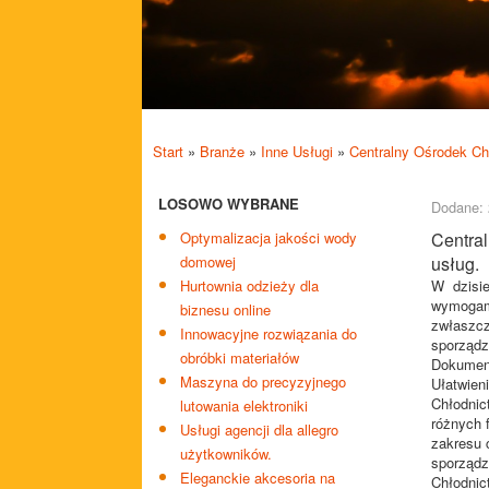
Start
»
Branże
»
Inne Usługi
»
Centralny Ośrodek Ch
LOSOWO WYBRANE
Dodane: 
Optymalizacja jakości wody
Centra
domowej
usług.
Hurtownia odzieży dla
W dzisi
wymogam
biznesu online
zwłaszcz
Innowacyjne rozwiązania do
sporządz
obróbki materiałów
Dokumen
Maszyna do precyzyjnego
Ułatwien
Chłodni
lutowania elektroniki
różnych 
Usługi agencji dla allegro
zakresu 
użytkowników.
sporządz
Eleganckie akcesoria na
Chłodnic