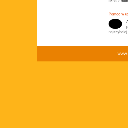
okna z mon
Pomoc w uz
najszybciej
WWW.