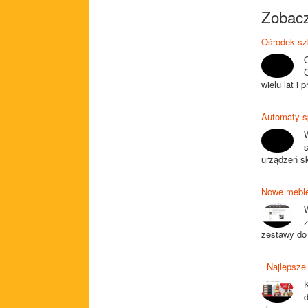
Zobacz
Ośrodek sz
wielu lat i 
Automaty s
urządzeń s
Nowe meble
zestawy do
Najlepsze