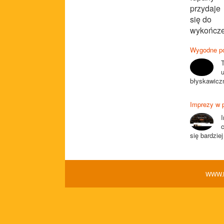
Wygodne po
T
błyskawiczn
Imprezy w 
się bardzie
WWW.