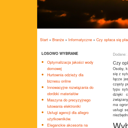
Start
»
Branże
»
Informatyczne
»
Czy opłaca się pła
LOSOWO WYBRANE
Dodane: 
Optymalizacja jakości wody
Czy opł
domowej
Osoby, k
się z sy
Hurtownia odzieży dla
łącze je
biznesu online
częsty pr
Innowacyjne rozwiązania do
typu syt
obróbki materiałów
dzięki 
związany
Maszyna do precyzyjnego
ma ogrom
lutowania elektroniki
usługi s
Usługi agencji dla allegro
niezbędn
użytkowników.
Wyb
Eleganckie akcesoria na