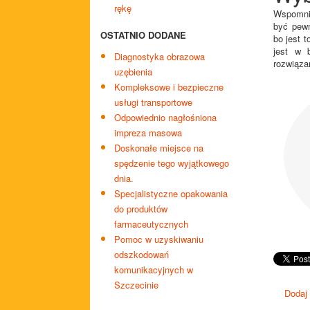
rękę
Wspomnia
być pewn
OSTATNIO DODANE
bo jest 
jest w 
Diagnostyka obrazowa
rozwiąza
uzębienia
Kompleksowe i bezpieczne
usługi transportowe
Odpowiednio nagłośniona
impreza masowa
Doskonałe miejsce na
spędzenie tego wyjątkowego
dnia.
Specjalistyczne opakowania
do produktów
farmaceutycznych
Pomoc w uzyskiwaniu
odszkodowań
komunikacyjnych w
Szczecinie
Dodaj