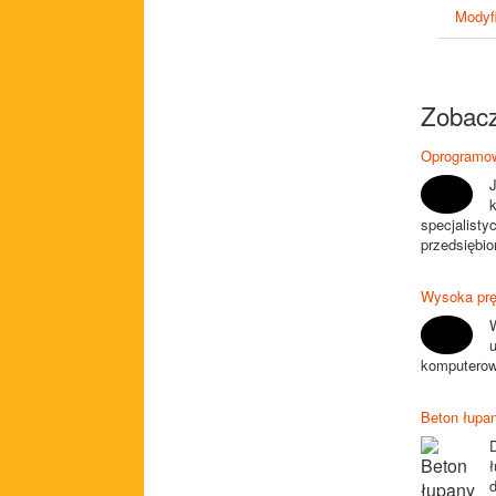
Modyfi
Zobacz
Oprogramow
specjalist
przedsiębio
Wysoka prę
u
komputerow
Beton łupa
ł
d